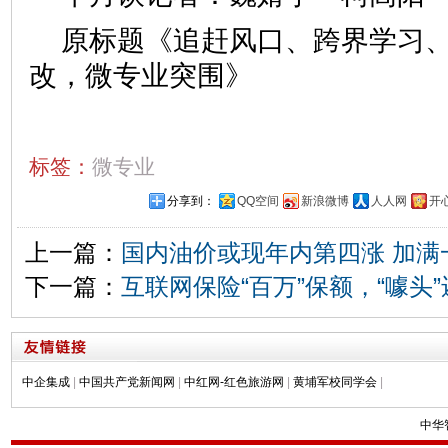
原标题《追赶风口、跨界学习
改，微专业突围》
标签：
微专业
分享到：
QQ空间
新浪微博
人人网
开
上一篇：
国内油价或现年内第四涨 加满
下一篇：
互联网保险“百万”保额，“噱头
中企集成
|
中国共产党新闻网
|
中红网-红色旅游网
|
黄埔军校同学会
|
中华