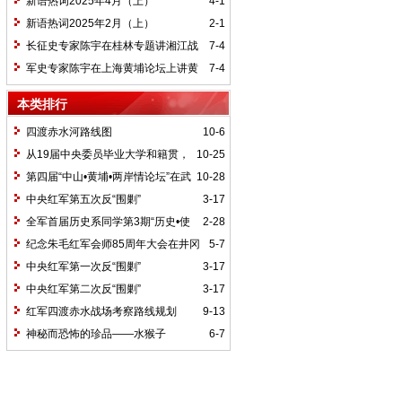
新语热词2025年4月（上）
4-1
新语热词2025年2月（上）
2-1
长征史专家陈宇在桂林专题讲湘江战
7-4
役精神
军史专家陈宇在上海黄埔论坛上讲黄
7-4
埔精神与国家统一大业
本类排行
四渡赤水河路线图
10-6
从19届中央委员毕业大学和籍贯，
10-25
看当代中国文化区域积淀
第四届“中山•黄埔•两岸情论坛”在武
10-28
汉举行
中央红军第五次反“围剿”
3-17
全军首届历史系同学第3期“历史•使
2-28
命”论坛纪要
纪念朱毛红军会师85周年大会在井冈
5-7
山召开
中央红军第一次反“围剿”
3-17
中央红军第二次反“围剿”
3-17
红军四渡赤水战场考察路线规划
9-13
神秘而恐怖的珍品——水猴子
6-7