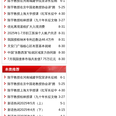
陈宇教授在河南城建学院宣讲长征精
6-1
神及红25军长征史
陈宇教授在京中国老教授协会讲“拥
5-25
抱中华新文明”
陈宇教授上海大学授课《红军长征中
4-30
的黄埔师生》
陈宇教授桂林授课《九十年长征文物
3-27
鉴赏》
优化离境退税扩大入境消费
8-31
2025年1-7月职工医保个人账户共济
8-31
2.31亿人次 共济金额304.57亿元
我国授权纳米专利总数达46.4万件
8-31
天安门广场核心区布置基本就绪
8-30
中国“东数西算”绘就区域算力协同新
8-30
图景
7月我国债券市场共发债7.75万亿元
8-30
本类推荐
陈宇教授在河南城建学院宣讲长征精
6-1
神及红25军长征史
陈宇教授在京中国老教授协会讲“拥
5-25
抱中华新文明”
陈宇教授上海大学授课《红军长征中
4-30
的黄埔师生》
陈宇教授桂林授课《九十年长征文物
3-27
鉴赏》
新语热词2025年5月（上）
5-1
新语热词2025年4月（下）
4-15