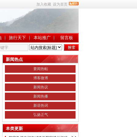
加入收藏
设为首页
地
旅行天下
本站推广
留言板
新闻热点
要闻热帖
博客微博
新闻热议
新闻热播
新语热词
弘扬正气
本类更新