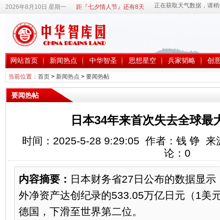
2026年8月10日 星期一
距『七夕情人节』还有8天
网站首页
新闻热点
中华智圣
思想星空
兵家韬略
创
当前位置：
首页
>
新闻热点
>
要闻热帖
要闻热帖
日本34年来首次失去全球最
时间：2025-5-28 9:29:05 作者：钱 
论：
0
内容摘要：
日本财务省27日公布的数据显示，
外净资产达创纪录的533.05万亿日元（1美
德国，下滑至世界第二位。