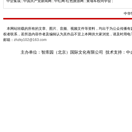
中企集成
|
中国共产党新闻网
|
中红网-红色旅游网
|
黄埔军校同学会
|
中华
本网站转载的所有的文章、图片、音频、视频文件等资料，均出于为公众传播有益
权者联系，若所选内容作者及编辑认为其作品不宜上本网供大家浏览，请及时用电
邮箱：
zhzky102@163.com
主办单位：智库园（北京）国际文化有限公司 技术支持：中