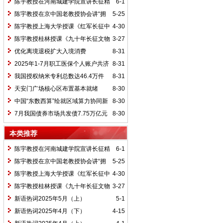
陈宇教授在河南城建学院宣讲长征精
6-1
神及红25军长征史
陈宇教授在京中国老教授协会讲“拥
5-25
抱中华新文明”
陈宇教授上海大学授课《红军长征中
4-30
的黄埔师生》
陈宇教授桂林授课《九十年长征文物
3-27
鉴赏》
优化离境退税扩大入境消费
8-31
2025年1-7月职工医保个人账户共济
8-31
2.31亿人次 共济金额304.57亿元
我国授权纳米专利总数达46.4万件
8-31
天安门广场核心区布置基本就绪
8-30
中国“东数西算”绘就区域算力协同新
8-30
图景
7月我国债券市场共发债7.75万亿元
8-30
本类推荐
陈宇教授在河南城建学院宣讲长征精
6-1
神及红25军长征史
陈宇教授在京中国老教授协会讲“拥
5-25
抱中华新文明”
陈宇教授上海大学授课《红军长征中
4-30
的黄埔师生》
陈宇教授桂林授课《九十年长征文物
3-27
鉴赏》
新语热词2025年5月（上）
5-1
新语热词2025年4月（下）
4-15