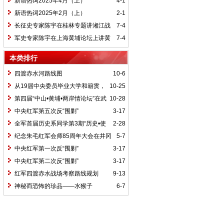
新语热词2025年4月（上）
4-1
新语热词2025年2月（上）
2-1
长征史专家陈宇在桂林专题讲湘江战
7-4
役精神
军史专家陈宇在上海黄埔论坛上讲黄
7-4
埔精神与国家统一大业
本类排行
四渡赤水河路线图
10-6
从19届中央委员毕业大学和籍贯，
10-25
看当代中国文化区域积淀
第四届“中山•黄埔•两岸情论坛”在武
10-28
汉举行
中央红军第五次反“围剿”
3-17
全军首届历史系同学第3期“历史•使
2-28
命”论坛纪要
纪念朱毛红军会师85周年大会在井冈
5-7
山召开
中央红军第一次反“围剿”
3-17
中央红军第二次反“围剿”
3-17
红军四渡赤水战场考察路线规划
9-13
神秘而恐怖的珍品——水猴子
6-7