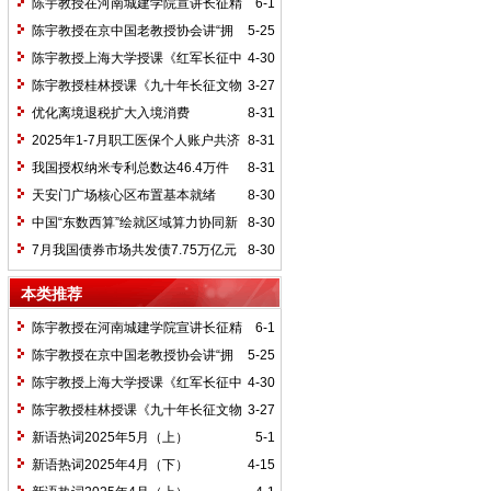
陈宇教授在河南城建学院宣讲长征精
6-1
神及红25军长征史
陈宇教授在京中国老教授协会讲“拥
5-25
抱中华新文明”
陈宇教授上海大学授课《红军长征中
4-30
的黄埔师生》
陈宇教授桂林授课《九十年长征文物
3-27
鉴赏》
优化离境退税扩大入境消费
8-31
2025年1-7月职工医保个人账户共济
8-31
2.31亿人次 共济金额304.57亿元
我国授权纳米专利总数达46.4万件
8-31
天安门广场核心区布置基本就绪
8-30
中国“东数西算”绘就区域算力协同新
8-30
图景
7月我国债券市场共发债7.75万亿元
8-30
本类推荐
陈宇教授在河南城建学院宣讲长征精
6-1
神及红25军长征史
陈宇教授在京中国老教授协会讲“拥
5-25
抱中华新文明”
陈宇教授上海大学授课《红军长征中
4-30
的黄埔师生》
陈宇教授桂林授课《九十年长征文物
3-27
鉴赏》
新语热词2025年5月（上）
5-1
新语热词2025年4月（下）
4-15