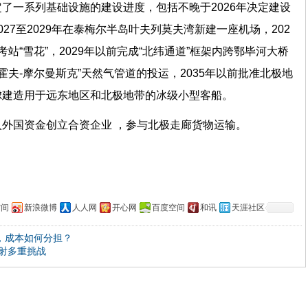
了一系列基础设施的建设进度，包括不晚于2026年决定建设
27至2029年在泰梅尔半岛叶夫列莫夫湾新建一座机场，202
站“雪花”，2029年以前完成“北纬通道”框架内跨鄂毕河大桥
尔霍夫-摩尔曼斯克”天然气管道的投运，2035年以前批准北极地
虑建造用于远东地区和北极地带的冰级小型客船。
外国资金创立合资企业 ，参与北极走廊货物运输。
空间
新浪微博
人人网
开心网
百度空间
和讯
天涯社区
，成本如何分担？
射多重挑战