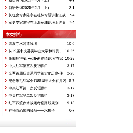
新语热词2025年4月（上）
4-1
新语热词2025年2月（上）
2-1
长征史专家陈宇在桂林专题讲湘江战
7-4
役精神
军史专家陈宇在上海黄埔论坛上讲黄
7-4
埔精神与国家统一大业
本类排行
四渡赤水河路线图
10-6
从19届中央委员毕业大学和籍贯，
10-25
看当代中国文化区域积淀
第四届“中山•黄埔•两岸情论坛”在武
10-28
汉举行
中央红军第五次反“围剿”
3-17
全军首届历史系同学第3期“历史•使
2-28
命”论坛纪要
纪念朱毛红军会师85周年大会在井冈
5-7
山召开
中央红军第一次反“围剿”
3-17
中央红军第二次反“围剿”
3-17
红军四渡赤水战场考察路线规划
9-13
神秘而恐怖的珍品——水猴子
6-7