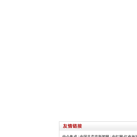
中企集成
|
中国共产党新闻网
|
中红网-红色旅