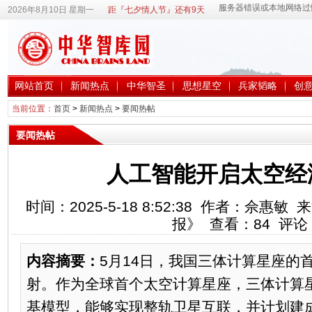
2026年8月10日 星期一
距『七夕情人节』还有9天
网站首页
新闻热点
中华智圣
思想星空
兵家韬略
创
当前位置：
首页
>
新闻热点
>
要闻热帖
要闻热帖
人工智能开启太空经
时间：2025-5-18 8:52:38 作者：佘惠
报》 查看：
84
评论
内容摘要：
5月14日，我国三体计算星座的
射。作为全球首个太空计算星座，三体计算星
基模型，能够实现整轨卫星互联，并计划建