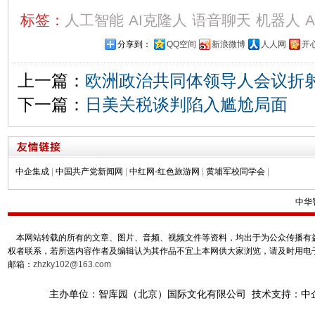
标签：
人工智能
AI克隆人
语音聊天
机器人
分享到：
QQ空间
新浪微博
人人网
开
上一篇：
欧洲政治共同体领导人会议折
下一篇：
日美关税谈判陷入尴尬局面
中企集成
|
中国共产党新闻网
|
中红网-红色旅游网
|
黄埔军校同学会
|
中华
本网站转载的所有的文章、图片、音频、视频文件等资料，均出于为公众传播有益
权者联系，若所选内容作者及编辑认为其作品不宜上本网供大家浏览，请及时用电
邮箱：
zhzky102@163.com
主办单位：智库园（北京）国际文化有限公司 技术支持：中