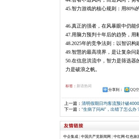
45.智力游戏的核心规则：用80
46.真正的强者，在风暴眼中仍
47.用脑力预判十年后的趋势，
48.2025年的竞争法则：以智
49.智慧的最高境界，是让复杂
50.在信息洪流中，智力是筛选
力是破浪之帆。
标签：
新语热词
分享到：
QQ
上一篇：
清明假期日均客流预计破400
下一篇：
“生病了问AI”，出错了怎么办
中企集成
|
中国共产党新闻网
|
中红网-红色旅