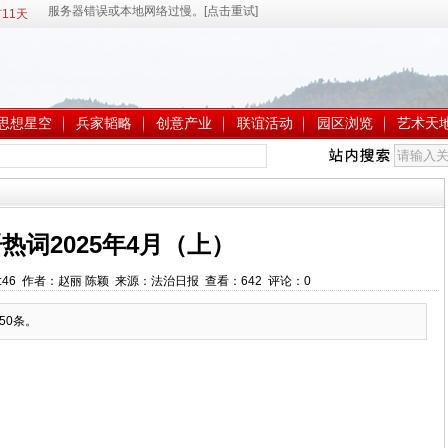
11天
思想星空
兵家韬略
创意产业
联谊活动
园区浏览
艺术天
热词2025年4月（上）
1:09:46 作者：赵丽 陈颖 来源：法治日报 查看：
642
评论：
0
50条。