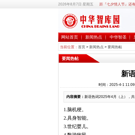
2026年8月7日 星期五
距『七夕情人节』还有
网站首页
新闻热点
中华智圣
当前位置：
首页
>
新闻热点
>
要闻热帖
要闻热帖
新语
时间：2025-4-1 1
内容摘要：
新语热词2025年4月（上），共
1.脑机梗。
2.具身智能。
3.世纪婴儿。
4.数游牧民。