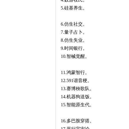
5.硅基养生。
6.仿生社交。
7.量子占卜。
8.仿生失业。
9.时间银行。
10.智械觉醒。
11.鸿蒙智行。
12.591谐音梗。
13.赛博秧歌队。
14.机器狗送饭。
15.智能原生代。
16.多巴胺穿搭。
17.平行宇宙论。