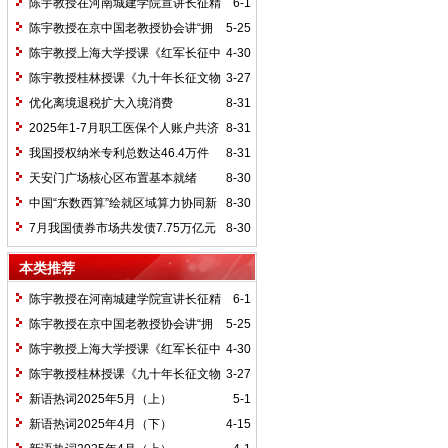
陈宇教授在河南城建学院宣讲长征精
6-1
神及红25军长征史
陈宇教授在京中国老教授协会讲“拥
5-25
抱中华新文明”
陈宇教授上海大学授课《红军长征中
4-30
的黄埔师生》
陈宇教授桂林授课《九十年长征文物
3-27
鉴赏》
优化离境退税扩大入境消费
8-31
2025年1-7月职工医保个人账户共济
8-31
2.31亿人次 共济金额304.57亿元
我国授权纳米专利总数达46.4万件
8-31
天安门广场核心区布置基本就绪
8-30
中国“东数西算”绘就区域算力协同新
8-30
图景
7月我国债券市场共发债7.75万亿元
8-30
本类推荐
陈宇教授在河南城建学院宣讲长征精
6-1
神及红25军长征史
陈宇教授在京中国老教授协会讲“拥
5-25
抱中华新文明”
陈宇教授上海大学授课《红军长征中
4-30
的黄埔师生》
陈宇教授桂林授课《九十年长征文物
3-27
鉴赏》
新语热词2025年5月（上）
5-1
新语热词2025年4月（下）
4-15