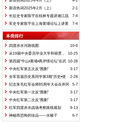
新语热词2025年4月（上）
4-1
新语热词2025年2月（上）
2-1
长征史专家陈宇在桂林专题讲湘江战
7-4
役精神
军史专家陈宇在上海黄埔论坛上讲黄
7-4
埔精神与国家统一大业
本类排行
四渡赤水河路线图
10-6
从19届中央委员毕业大学和籍贯，
10-25
看当代中国文化区域积淀
第四届“中山•黄埔•两岸情论坛”在武
10-28
汉举行
中央红军第五次反“围剿”
3-17
全军首届历史系同学第3期“历史•使
2-28
命”论坛纪要
纪念朱毛红军会师85周年大会在井冈
5-7
山召开
中央红军第一次反“围剿”
3-17
中央红军第二次反“围剿”
3-17
红军四渡赤水战场考察路线规划
9-13
神秘而恐怖的珍品——水猴子
6-7