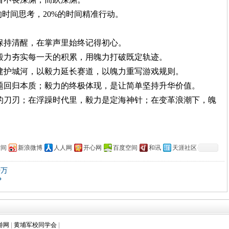
%的时间思考，20%的时间精准行动。
能保持清醒，在掌声里始终记得初心。
用毅力夯实每一天的积累，用魄力打破既定轨迹。
识构建护城河，以毅力延长赛道，以魄力重写游戏规则。
问题回归本质；毅力的终极体现，是让简单坚持升华价值。
器的刀刃；在浮躁时代里，毅力是定海神针；在变革浪潮下，魄
空间
新浪微博
人人网
开心网
百度空间
和讯
天涯社区
0万
？
游网
|
黄埔军校同学会
|