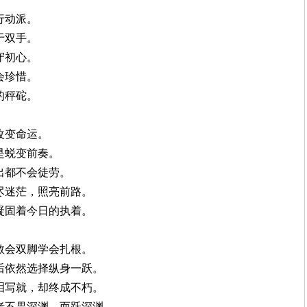
行动派。
于双手。
守初心。
会珍惜。
的秤砣。
改变命运。
是蜕变前奏。
出都不会徒劳。
烧尽迷茫，照亮前路。
，凝固着今日的执着。
，教会双脚学会扎根。
险后依然选择纵身一跃。
血泪写就，却终成不朽。
勇者不畏深渊，而跃深渊。