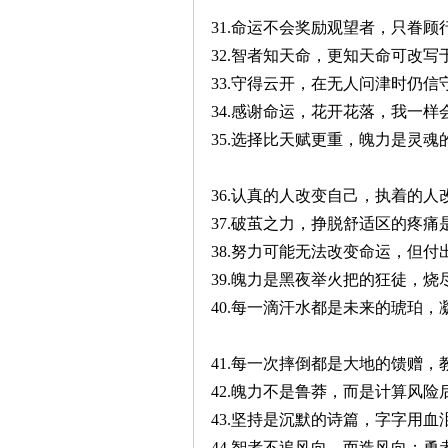
31.命运不会奖励观望者，只眷顾
32.智者知天命，更知天命可改写
33.守得云开，在无人问津时仍信
34.感谢命运，花开花落，我一样
35.选择比天赋更重，魄力是灵魂
36.认真的人改变自己，执着的人
37.破茧之力，挣脱舒适区的疼痛
38.努力可能无法改变命运，但付
39.魄力是黑夜举火把的狂徒，
40.每一滴汗水都是未来的琥珀
41.每一次摔倒都是大地的馈赠
42.魄力不是鲁莽，而是计算风
43.坚持是沉默的诗篇，字字用
44.智者不追风向，而造风向；