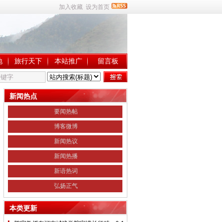
加入收藏
设为首页
地
旅行天下
本站推广
留言板
新闻热点
要闻热帖
博客微博
新闻热议
新闻热播
新语热词
弘扬正气
本类更新