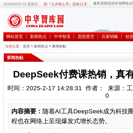
2026年8月7日 星期五
距『七夕情人节』还有11天
网站首页
新闻热点
中华智圣
思想星空
兵家韬略
创
当前位置：
首页
>
新闻热点
>
要闻热帖
要闻热帖
DeepSeek付费课热销，
时间：2025-2-17 14:28:31 作者： 来
0
内容摘要：
随着AI工具DeepSeek成为
程也在网络上呈现爆发式增长态势。