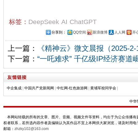
标签：
DeepSeek
AI
ChatGPT
分享到：
QQ空间
新浪微博
人人网
开
上一篇：
《精神云》微文晨报（2025-2-
下一篇：
“一吒难求” 千亿级IP经济赛道
中企集成
|
中国共产党新闻网
|
中红网-红色旅游网
|
黄埔军校同学会
|
中华
本网站转载的所有的文章、图片、音频、视频文件等资料，均出于为公众传播有益
权者联系，若所选内容作者及编辑认为其作品不宜上本网供大家浏览，请及时用电
邮箱：
zhzky102@163.com