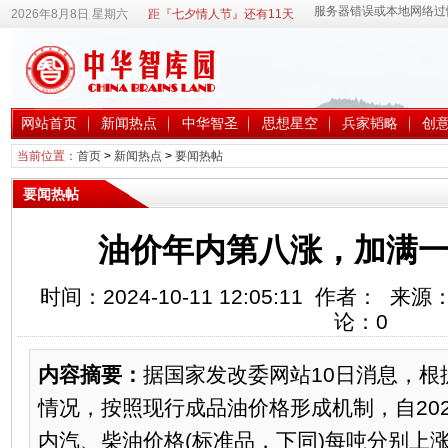
2026年8月8日 星期六
距『七夕情人节』还有11天
网站首页
新闻热点
中华智圣
思想星空
兵家韬略
创
当前位置：
首页
>
新闻热点
>
要闻热帖
要闻热帖
油价年内第八涨，加满一箱
时间：2024-10-11 12:05:11 作者： 
论：
0
内容摘要：
据国家发改委网站10日消息，根
情况，按照现行成品油价格形成机制，自2024
内汽、柴油价格(标准品，下同)每吨分别上涨1