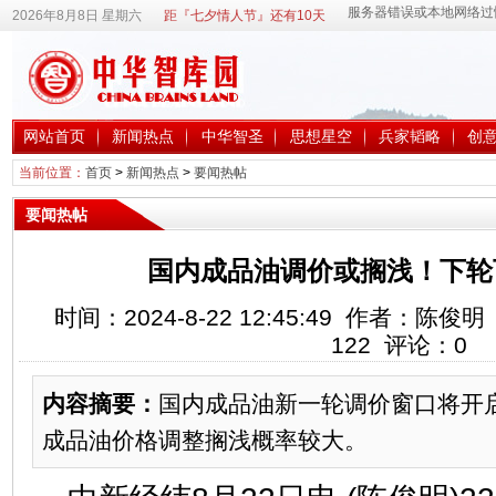
2026年8月8日 星期六
距『七夕情人节』还有10天
网站首页
新闻热点
中华智圣
思想星空
兵家韬略
创
当前位置：
首页
>
新闻热点
>
要闻热帖
要闻热帖
国内成品油调价或搁浅！下轮
时间：2024-8-22 12:45:49 作者：
122
评论：
0
内容摘要：
国内成品油新一轮调价窗口将开
成品油价格调整搁浅概率较大。