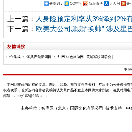
分享到：
QQ空间
新浪微博
人人网
开
上一篇：
人身险预定利率从3%降到2%
下一篇：
欧美大公司频频“换帅” 涉及星巴
中企集成
|
中国共产党新闻网
|
中红网-红色旅游网
|
黄埔军校同学会
|
中华
本网站转载的所有的文章、图片、音频、视频文件等资料，均出于为公众传播有益
权者联系，若所选内容作者及编辑认为其作品不宜上本网供大家浏览，请及时用电
邮箱：
zhzky102@163.com
主办单位：智库园（北京）国际文化有限公司 技术支持：中