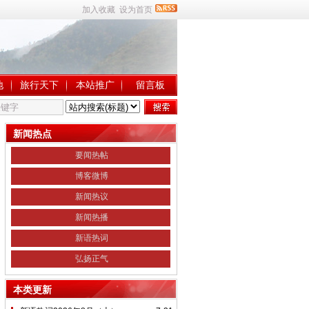
加入收藏
设为首页
地
旅行天下
本站推广
留言板
新闻热点
要闻热帖
博客微博
新闻热议
新闻热播
新语热词
弘扬正气
本类更新