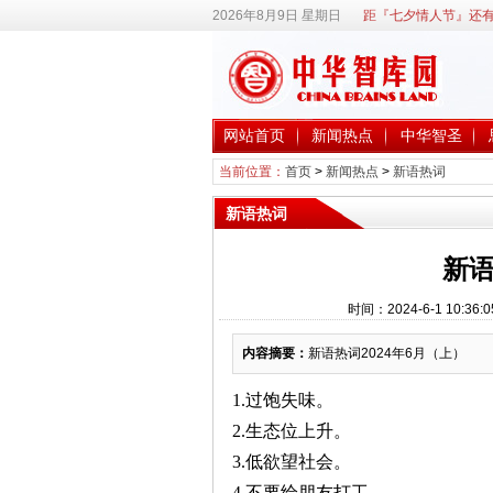
2026年8月9日 星期日
距『七夕情人节』还有
网站首页
新闻热点
中华智圣
当前位置：
首页
>
新闻热点
>
新语热词
新语热词
新语
时间：2024-6-1 10
内容摘要：
新语热词2024年6月（上）
1.过饱失味。
2.生态位上升。
3.低欲望社会。
4.不要给朋友打工。