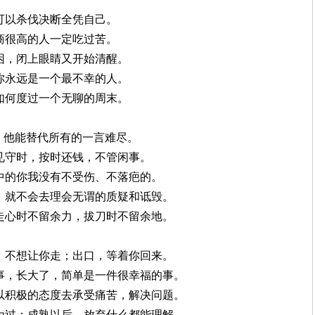
是可以杀伐决断全凭自己。
情商很高的人一定吃过苦。
很困，闭上眼睛又开始清醒。
以你永远是一个最不幸的人。
知如何度过一个无聊的周末。
句，他能替代所有的一言难尽。
约见守时，按时还钱，不管闲事。
其中的你我没有不受伤、不落疤的。
景，就不会去理会无谓的质疑和诋毁。
；走心时不留余力，拔刀时不留余地。
口，不想让你走；出口，等着你回来。
的事，长大了，简单是一件很幸福的事。
己以积极的态度去承受痛苦，解决问题。
不为过；成熟以后，放弃什么都能理解。