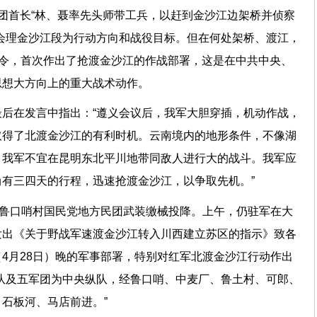
团首长“林、聂率先头师带工兵，以赶到金沙江边架桥并侦察
会理金沙江段为行动方向和战役目标。但在何处架桥、渡江，
江令，首次作出了抢渡金沙江的作战部署，这是在中共中央、
思想大方向上的重大战术动作。
后在发言中指出：“遵义会议后，我军大胆穿插，机动作战，
取得了北渡金沙江的有利时机。云南境内的地形条件，不像湖
，我军不宜在昆明东北平川地带同敌人进行大的战斗。我军应
有三四天的行程，迅速抢渡金沙江，以争取先机。”
的鲁口哨村国民党地方民团武装缴械投降。上午，仍驻军在大
发出《关于野战军速渡金沙江转入川西建立苏区的指示》致各
4月28日）晚的军事部署，特别对红军北渡金沙江行动作出
队及五军团为中央纵队，经鲁口哨、中麦厂、鲁土村、可郎、
石板河、马店前进。”