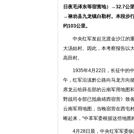
日夜毛泽东等宿营地）→32.7公
→禄劝县九龙镇白勒村。本段步行全
约103公里。
中央红军发起北渡金沙江的
大汤姑村。因此，本考察报告以
高田村。
1935年4月22日，长征中
午，红军沿滇黔公路向马龙方向挺
席龙云给薛岳部的云南军用地图和
野战司令部已抵曲靖西宿营》致各
云南军用地图，当晚宿营在西屯
晰起来，“中革军委根据这些地图
4月28日晨，中央红军军委