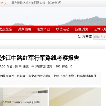
11天
思想星空
兵家韬略
创意产业
联谊活动
园区浏览
艺术天
沙江中路红军行军路线考察报告
9:27:00 作者：陈 宇 来源：中华智库园 查看：
306
评论：
0
的重大事件。目前在一些史著的所记时间、地点上存在差异，影响着对本事件