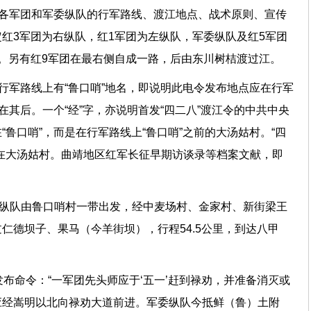
对各军团和军委纵队的行军路线、渡江地点、战术原则、宣传
红3军团为右纵队，红1军团为左纵队，军委纵队及红5军团
。另有红9军团在最右侧自成一路，后由东川树桔渡过江。
队行军路线上有“鲁口哨”地名，即说明此电令发布地点应在行军
在其后。一个“经”字，亦说明首发“四二八”渡江令的中共中央
鲁口哨”，而是在行军路线上“鲁口哨”之前的大汤姑村。“四
在大汤姑村。曲靖地区红军长征早期访谈录等档案文献，即
委纵队由鲁口哨村一带出发，经中麦场村、金家村、新街梁王
仁德坝子、果马（今羊街坝），行程54.5公里，到达八甲
发布命令：“一军团先头师应于‘五一’赶到禄劝，并准备消灭或
应经嵩明以北向禄劝大道前进。军委纵队今抵鲜（鲁）土附