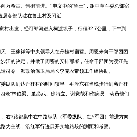
向万希古、狗街前进。” 电文中的“鲁土”，距中革军委总部宿
队直属各部队驻在鲁土村及附近。
姚家村出发，经可郎河进入柯渡坝子，行程32.7公里，下午到
闻天、王稼祥等中央领导人在丹桂村宿营。周恩来向干部团团
金沙江的决定，并做了周密的安排部署，任命干部团为渡江先
先遣司令，派政治保卫局局长李克农带领工作组协助。
军委纵队到达丹桂村的时间较早，毛泽东在当晚步行到离丹桂
“四老”林伯渠、董必武、徐特立、谢觉哉和伤病员，动员他们
。
、右3路都集中在中路纵队（军委纵队、红5军团）前进方向
此路为主线，沿红军行迹展开实地路段的测距和考察。