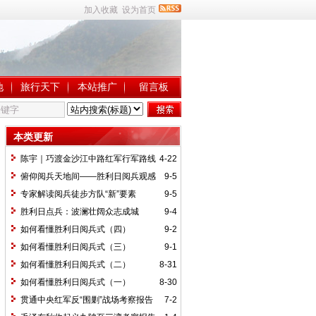
加入收藏
设为首页
地
旅行天下
本站推广
留言板
本类更新
陈宇｜巧渡金沙江中路红军行军路线
4-22
考察报告
俯仰阅兵天地间——胜利日阅兵观感
9-5
专家解读阅兵徒步方队“新”要素
9-5
胜利日点兵：波澜壮阔众志成城
9-4
如何看懂胜利日阅兵式（四）
9-2
如何看懂胜利日阅兵式（三）
9-1
如何看懂胜利日阅兵式（二）
8-31
如何看懂胜利日阅兵式（一）
8-30
贯通中央红军反“围剿”战场考察报告
7-2