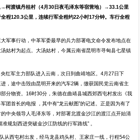
里→柯渡镇丹桂村（4月30日夜毛泽东等宿营地）→33.1公里
程120.3公里，连续行军全程约22小时17分钟。车行全程
重大军事行动，中革军委最早的兵力部署电文命令发布地点在
大汤姑村为起点。大汤姑村，今属云南省昆明市寻甸县七星镇
的中央红军主力部队进入云南，次日到曲靖地区。4月27日下
进，途中击毁由昆明开来的汽车2辆，缴获国民党云南省主
部分物资。16时30分，朱德在曲靖县城西郊西屯村发出《我
军团首长的电报 ，其中有“龙云献图”的记述。正是因为有了
村的中央领导人毛泽东等，对部署北渡金沙江的渡江点开始清
精准规划西进突破金沙江防线的行军路线” 。
纵队从西屯村出发，经马龙县鸡头村、王家庄一线，行程54公