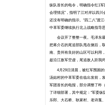
纵队首长的电令，明确指令红1军
会理情况”，指明了江对岸以四川
还没有明确的指示。“四二八”渡
中革军委继续执行北上战略指导
会议开了整整一夜。毛泽东最
把蒋介石的尾追部队甩在侧后，
南、贵州有良好的山区可以利用
趁沿江敌军空虚，尾追敌人距我尚
4月29日清晨，被红军围困
汤姑村的中革军委在临出发前，
军团首长的电报，部分调整了昨（
了详细部署，其中规定：“军委纵
乐郎、大石桥、耿家村、老诗戛、