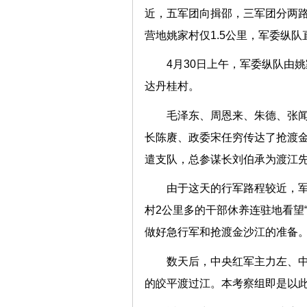
近，五军团向揖邵，三军团分两路
营地姚家村仅1.5公里，军委纵
4月30日上午，军委纵队由
达丹桂村。
毛泽东、周恩来、朱德、张
长陈赓、政委宋任穷传达了抢渡
遣支队，总参谋长刘伯承为渡江
由于这天的行军路程较近，
村2公里多的干部休养连驻地看望
做好急行军和抢渡金沙江的准备
数天后，中央红军主力左、中
的皎平渡过江。本考察组即是以