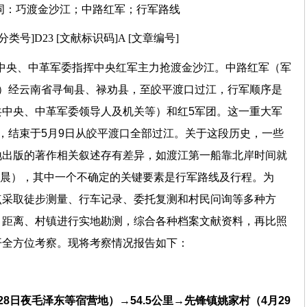
词：巧渡金沙江；中路红军；行军路线
分类号]D23 [文献标识码]A [文章编号]
中共中央、中革军委指挥中央红军主力抢渡金沙江。中路红军（军
）经云南省寻甸县、禄劝县，至皎平渡口过江，行军顺序是
中央、中革军委领导人及机关等）和红5军团。这一重大军
” ，结束于5月9日从皎平渡口全部过江。关于这段历史，一些
地出版的著作相关叙述存有差异，如渡江第一船靠北岸时间就
4日晨），其中一个不确定的关键要素是行军路线及行程。为
点采取徒步测量、行车记录、委托复测和村民问询等多种方
、距离、村镇进行实地勘测，综合各种档案文献资料，再比照
开全方位考察。现将考察情况报告如下：
8日夜毛泽东等宿营地）→54.5公里→先锋镇姚家村（4月29