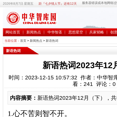
2026年8月7日 星期五
距『七夕情人节』还有12天
网站首页
新闻热点
中华智圣
思想星空
兵家韬略
创
当前位置：
首页
>
新闻热点
>
新语热词
新语热词
新语热词2023年1
时间：2023-12-15 10:57:32 作者：
看：
241
评论：
0
内容摘要：
新语热词2023年12月（下），共
1.心不苦则智不开。