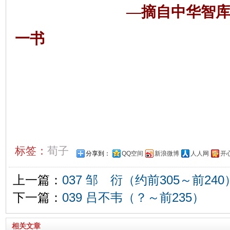
—摘自中华智
一书
标签：
荀子
分享到：
QQ空间
新浪微博
人人网
开
上一篇：
037 邹 衍（约前305～前240
下一篇：
039 吕不韦（？～前235）
相关文章