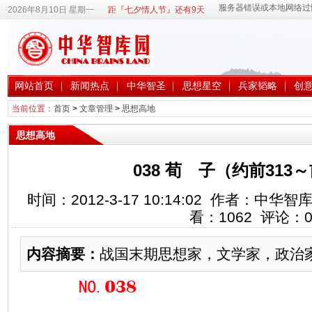
2026年8月10日 星期一
距『七夕情人节』还有9天
网站首页
新闻热点
中华智圣
思想星空
兵家韬略
创
当前位置：
首页
>
文章管理
>
思想高地
思想高地
038 荀 子（约前313～
时间：2012-3-17 10:14:02 作者：中
看：
1062
评论：
内容摘要：
战国末期思想家，文学家，政治