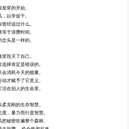
根发芽的开始。
风，以学促干。
你曾经说过什么。
就等于浪费时间。
的念头是一样的。
傲里毁灭了自己。
放弃选择肯定是错误的。
它只会消耗今天的能量。
的行动才赋予了它意义。
费它活在别人的生命里。
是以柔克刚的生存智慧。
是态度，量力而行是智慧。
怪风把秘密吹遍整个森林。
待去折腾 ，也会热闹起来。