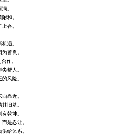
河满。
着附和。
了上香。
新机遇。
因为善良。
利合作。
脚尖帮人。
正的风险。
东西靠近。
清其旧基。
则有乾坤。
，而是忍让。
物供给体系。