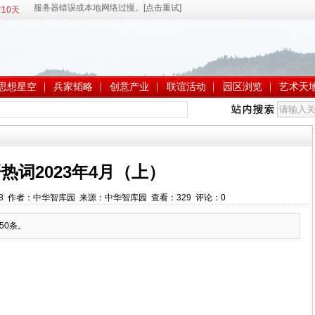
10天
思想星空
兵家韬略
创意产业
联谊活动
园区浏览
艺术天
热词2023年4月（上）
:52:38 作者：中华智库园 来源：中华智库园 查看：
329
评论：
0
50条。