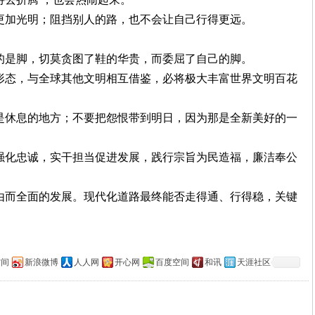
己更加光明；阻挡别人的路，也不会让自己行得更远。
到的是脚，切莫贪图了鞋的华贵，而委屈了自己的脚。
新形态，与全球其他文明相互借鉴，必将极大丰富世界文明百花
那是休息的地方；不要把怨恨带到明日，因为那是全新美好的一
格强化忠诚，实干担当促进发展，践行宗旨为民造福，廉洁奉公
自由而全面的发展。现代化道路最终能否走得通、行得稳，关键
空间
新浪微博
人人网
开心网
百度空间
和讯
天涯社区