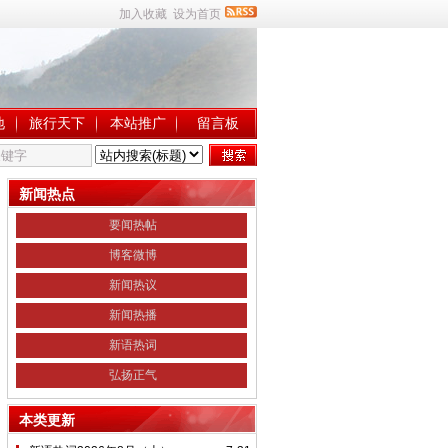
加入收藏
设为首页
地
旅行天下
本站推广
留言板
新闻热点
要闻热帖
博客微博
新闻热议
新闻热播
新语热词
弘扬正气
本类更新