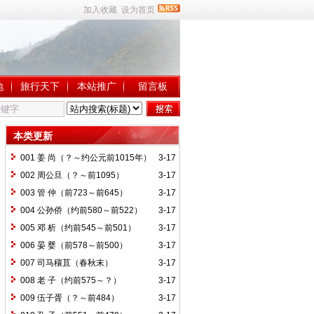
加入收藏
设为首页
地
旅行天下
本站推广
留言板
本类更新
001 姜 尚（？～约公元前1015年）
3-17
002 周公旦（？～前1095）
3-17
003 管 仲（前723～前645）
3-17
004 公孙侨（约前580～前522）
3-17
005 邓 析（约前545～前501）
3-17
006 晏 婴（前578～前500）
3-17
007 司马穰苴（春秋末）
3-17
008 老 子（约前575～？）
3-17
009 伍子胥（？～前484）
3-17