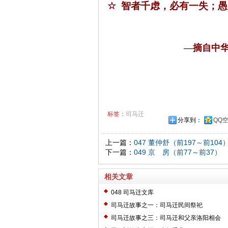
☆
智者千虑，必有一失；愚
—摘自中
标签：
司马迁
分享到：
QQ
上一篇：
047 董仲舒（前197～前104
下一篇：
049 京 房（前77～前37）
相关文章
048 司马迁文库
司马迁故事之一：司马迁民间祭祀
司马迁故事之三：司马迁和父亲洛阳相会