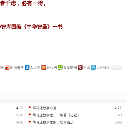
者千虑，必有一得。
华智库园编《中华智圣》一书
空间
新浪微博
人人网
开心网
百度空间
和讯
天涯社区
）
4-28
司马迁故事六篇
4-21
3-30
司马迁故事之二：编著《史记》
3-30
3-30
司马迁故事之四：壮年游历
3-30