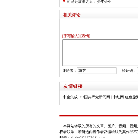
司马迁故事之五：少年受业
相关评论
[手写输入]
[表情]
评论者：
验证码：
中企集成
|
中国共产党新闻网
|
中红网-红色旅
本网站转载的所有的文章、图片、音频、视频文
权者联系，若所选内容作者及编辑认为其作品不
邮箱：
zhzky102@163.com