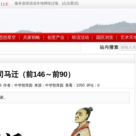
11天
思想星空
兵家韬略
创意产业
联谊活动
园区浏览
艺术天
 司马迁（前146～前90）
:54:08 作者：中华智库园 来源：中华智库园 查看：
1050
评论：
0
家。