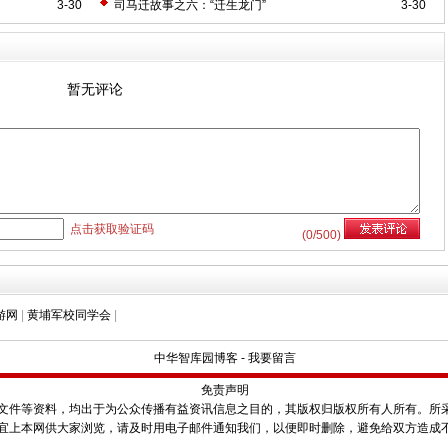
3-30
司马迁故事之六：“迁生龙门”
3-30
暂无评论
点击获取验证码
(
0
/500)
游网
|
黄埔军校同学会
|
中华智库园博客
-
我要留言
免责声明
件等资料，均出于为公众传播有益资讯信息之目的，其版权归版权所有人所有。所
宜上本网供大家浏览，请及时用电子邮件通知我们，以便即时删除，避免给双方造成