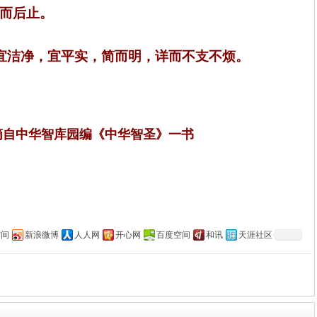
而后止。
宜洁净，宜平实，简而明，详而不支不烦。
摘自中华智库园编《中华智圣》一书
空间
新浪微博
人人网
开心网
百度空间
和讯
天涯社区