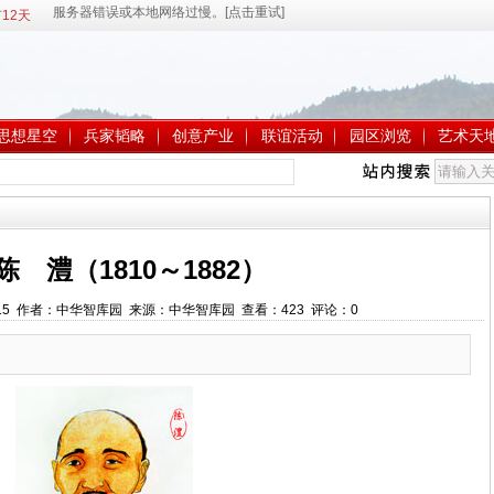
12天
思想星空
兵家韬略
创意产业
联谊活动
园区浏览
艺术天
 陈 澧（1810～1882）
2:44:15 作者：中华智库园 来源：中华智库园 查看：
423
评论：
0