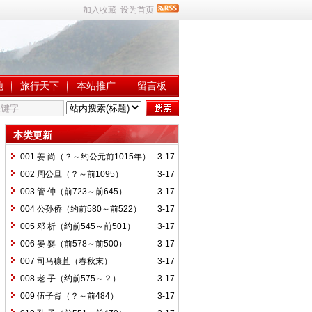
加入收藏
设为首页
地
旅行天下
本站推广
留言板
本类更新
001 姜 尚（？～约公元前1015年）
3-17
002 周公旦（？～前1095）
3-17
003 管 仲（前723～前645）
3-17
004 公孙侨（约前580～前522）
3-17
005 邓 析（约前545～前501）
3-17
006 晏 婴（前578～前500）
3-17
007 司马穰苴（春秋末）
3-17
008 老 子（约前575～？）
3-17
009 伍子胥（？～前484）
3-17