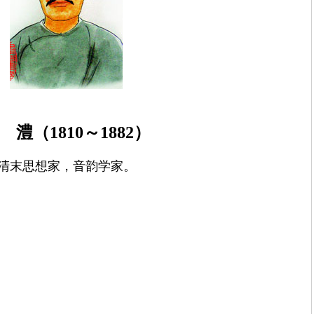
 澧（
1810
～
1882
）
清末思想家，
音韵学家。
。