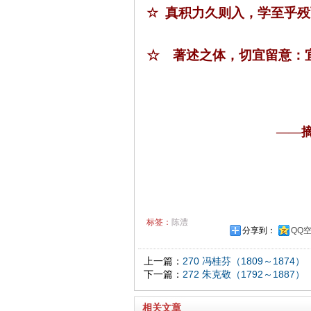
☆
真积力久则入，学至乎殁
☆
著述之体，切宜留意：
——
标签：
陈澧
分享到：
QQ
上一篇：
270 冯桂芬（1809～1874）
下一篇：
272 朱克敬（1792～1887）
相关文章