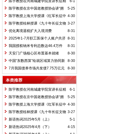
陈宇教授在河南城建学院宣讲长征精
6-1
神及红25军长征史
陈宇教授在京中国老教授协会讲“拥
5-25
抱中华新文明”
陈宇教授上海大学授课《红军长征中
4-30
的黄埔师生》
陈宇教授桂林授课《九十年长征文物
3-27
鉴赏》
优化离境退税扩大入境消费
8-31
2025年1-7月职工医保个人账户共济
8-31
2.31亿人次 共济金额304.57亿元
我国授权纳米专利总数达46.4万件
8-31
天安门广场核心区布置基本就绪
8-30
中国“东数西算”绘就区域算力协同新
8-30
图景
7月我国债券市场共发债7.75万亿元
8-30
本类推荐
陈宇教授在河南城建学院宣讲长征精
6-1
神及红25军长征史
陈宇教授在京中国老教授协会讲“拥
5-25
抱中华新文明”
陈宇教授上海大学授课《红军长征中
4-30
的黄埔师生》
陈宇教授桂林授课《九十年长征文物
3-27
鉴赏》
新语热词2025年5月（上）
5-1
新语热词2025年4月（下）
4-15