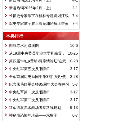
新语热词2025年4月（上）
4-1
新语热词2025年2月（上）
2-1
长征史专家陈宇在桂林专题讲湘江战
7-4
役精神
军史专家陈宇在上海黄埔论坛上讲黄
7-4
埔精神与国家统一大业
本类排行
四渡赤水河路线图
10-6
从19届中央委员毕业大学和籍贯，
10-25
看当代中国文化区域积淀
第四届“中山•黄埔•两岸情论坛”在武
10-28
汉举行
中央红军第五次反“围剿”
3-17
全军首届历史系同学第3期“历史•使
2-28
命”论坛纪要
纪念朱毛红军会师85周年大会在井冈
5-7
山召开
中央红军第一次反“围剿”
3-17
中央红军第二次反“围剿”
3-17
红军四渡赤水战场考察路线规划
9-13
神秘而恐怖的珍品——水猴子
6-7