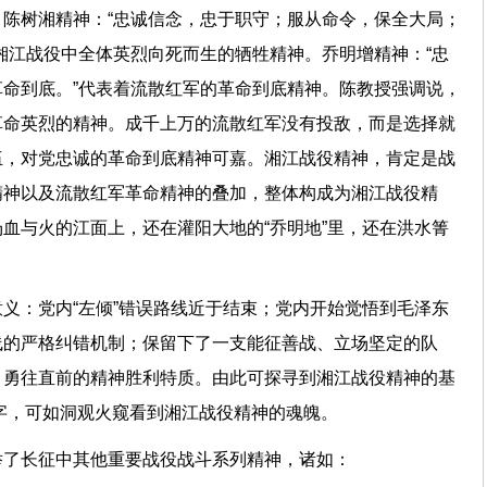
陈树湘精神：“忠诚信念，忠于职守；服从命令，保全大局；
湘江战役中全体英烈向死而生的牺牲精神。乔明增精神：“忠
命到底。”代表着流散红军的革命到底精神。陈教授强调说，
革命英烈的精神。成千上万的流散红军没有投敌，而是选择就
伍，对党忠诚的革命到底精神可嘉。湘江战役精神，肯定是战
精神以及流散红军革命精神的叠加，整体构成为湘江战役精
血与火的江面上，还在灌阳大地的“乔明地”里，还在洪水箐
义：党内“左倾”错误路线近于结束；党内开始觉悟到毛泽东
线的严格纠错机制；保留下了一支能征善战、立场坚定的队
、勇往直前的精神胜利特质。由此可探寻到湘江战役精神的基
个字，可如洞观火窥看到湘江战役精神的魂魄。
举了长征中其他重要战役战斗系列精神，诸如：