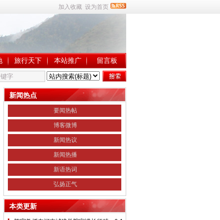
加入收藏
设为首页
地
旅行天下
本站推广
留言板
新闻热点
要闻热帖
博客微博
新闻热议
新闻热播
新语热词
弘扬正气
本类更新