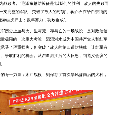
即为战败者。”毛泽东总结长征是“以我们的胜利，敌人的失败而
是一支完整的军队，突破了敌人的封锁”。蒋介石在给白崇禧的
无异纵虎归山；数年努力，功败垂成”。
红军历史上血与火、生与死、存与亡的一场战役，是对政治信
能量极限的一次重大考验，滔滔湘水成为中国共产党人和红军
然承受了严重损失，但突破了敌人的第四道封锁线，让红军有
力、争取胜利的机会。从浴血湘江后的大反思，到遵义会议的
利。
命的骨干力量；湘江战役，则保存了首次暴风骤雨后的火种，
。