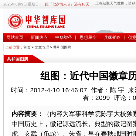
2026年8月9日 星期日
距『七夕情人节』还有10天
网站首页
新闻热点
中华智圣
思想星空
兵家韬略
创
当前位置：
首页
>
文章管理
>
共和国图腾
共和国图腾
组图：近代中国徽章历史
时间：2012-4-10 16:46:07 作者：陈
看：
2099
评论：
内容摘要：
（内容为军事科学院陈宇大校独
中国历史上，徽记源远流长。典型的徽记图案
虎、玄武（龟蛇）、朱雀，早在春秋战国时