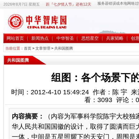
2026年8月7日 星期五
距『七夕情人节』还有12天
网站首页
新闻热点
中华智圣
思想星空
兵家韬略
创
当前位置：
首页
>
文章管理
>
共和国图腾
共和国图腾
组图：各个场景下的国
时间：2012-4-10 15:49:24 作者：陈
看：
3093
评论：
内容摘要：
（内容为军事科学院陈宇大校独
华人民共和国国徽的设计，取得了圆满而巨
一体，中间是五星照耀下的天安门，周围是