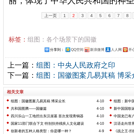
丽，体现了中华人民共和国的神
上一页
1
2
3
4
5
6
7
8
标签：
组图：各个场景下的国徽
分享到：
QQ空间
新浪微博
人人网
开
上一篇：
组图：中央人民政府之印
下一篇：
组图：国徽图案几易其稿 博采
相关文章
组图：国徽图案几易其稿 博采众长
4-10
组图：新中
共和国图腾——国徽篇
4-10
新中国国歌
四川乐山一工地挖出东汉崖墓 首次发现青铜器
4-10
中国龙已有
国家11部门联合下文 特别扶持残疾人文化建设
4-10
汉语走向世
创新者的五种人格类型：你是哪一种？
4-9
《战之王-