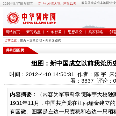
2026年8月7日 星期五
距『七夕情人节』还有11天
网站首页
新闻热点
中华智圣
思想星空
兵家韬略
创
当前位置：
首页
>
文章管理
>
共和国图腾
共和国图腾
组图：新中国成立以前我党历
时间：2012-4-10 14:50:31 作者：陈
看：
3837
评论：
内容摘要：
（内容为军事科学院陈宇大校独
1931年11月，中国共产党在江西瑞金建立
有国徽。图案是左边一只麦穗和右边一只稻