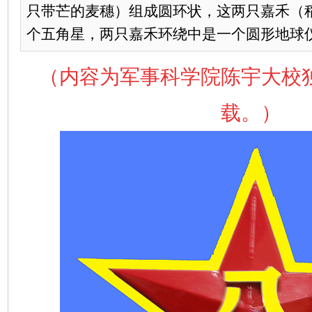
只带芒的麦穗）组成圆环状，这两只嘉禾（
个五角星，两只嘉禾环绕中是一个圆形地球仪图
（内容为军事科学院陈宇大校
载。）