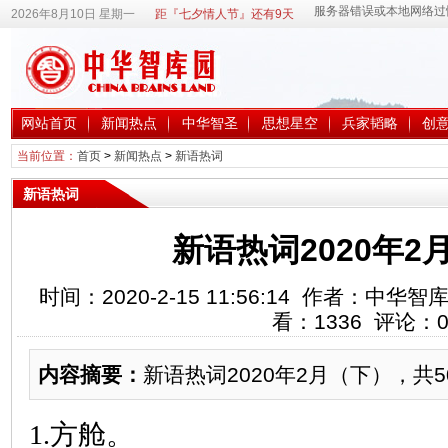
2026年8月10日 星期一
距『七夕情人节』还有9天
网站首页
新闻热点
中华智圣
思想星空
兵家韬略
创
当前位置：
首页
>
新闻热点
>
新语热词
新语热词
新语热词2020年2
时间：2020-2-15 11:56:14 作者：中
看：
1336
评论：
内容摘要：
新语热词2020年2月（下），共5
1.方舱。