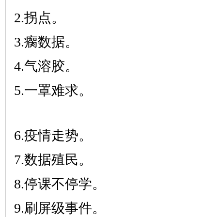
2.拐点。
3.瘸数据。
4.气溶胶。
5.一罩难求。
6.疫情走势。
7.数据殖民。
8.停课不停学。
9.刷屏级事件。