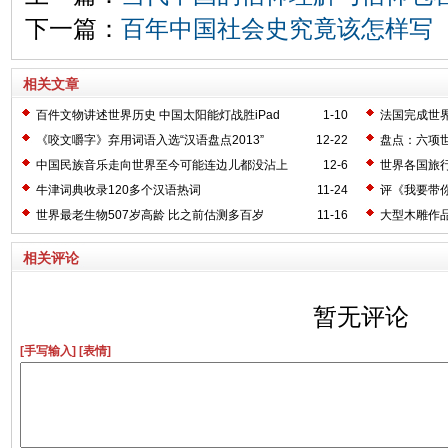
下一篇：
百年中国社会史究竟该怎样写
相关文章
百件文物讲述世界历史 中国太阳能灯战胜iPad
1-10
法国完成世
《咬文嚼字》弃用词语入选“汉语盘点2013”
12-22
盘点：六项
中国民族音乐走向世界至今可能连边儿都没沾上
12-6
世界各国旅
牛津词典收录120多个汉语热词
11-24
评《我要带
世界最老生物507岁高龄 比之前估测多百岁
11-16
大型木雕作
相关评论
暂无评论
[手写输入]
[表情]