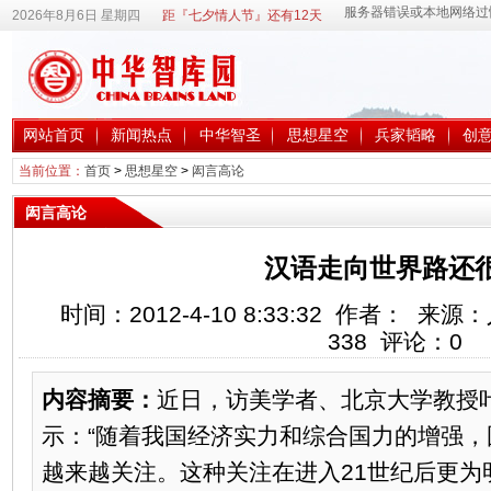
2026年8月6日 星期四
距『七夕情人节』还有12天
网站首页
新闻热点
中华智圣
思想星空
兵家韬略
创
当前位置：
首页
>
思想星空
>
闳言高论
闳言高论
汉语走向世界路还
时间：2012-4-10 8:33:32 作者： 
338
评论：
0
内容摘要：
近日，访美学者、北京大学教授
示：“随着我国经济实力和综合国力的增强
越来越关注。这种关注在进入21世纪后更为