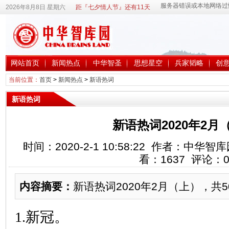
2026年8月8日 星期六
距『七夕情人节』还有11天
网站首页
新闻热点
中华智圣
思想星空
兵家韬略
创
当前位置：
首页
>
新闻热点
>
新语热词
新语热词
新语热词2020年2月
时间：2020-2-1 10:58:22 作者：中
看：
1637
评论：
内容摘要：
新语热词2020年2月（上），共5
1.新冠。