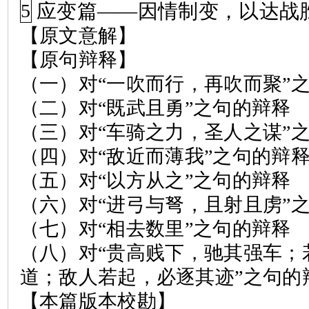
应变篇
——
因情制变，以达战
5
【原文意解】
【原句辩释】
（一）对
“
一吹而行，再吹而聚
”
（二）对
“
既武且勇
”
之句的辩释
（三）对
“
车骑之力，圣人之谋
”
（四）对
“
敌近而薄我
”
之句的辩
（五）对
“
以方从之
”
之句的辩释
（六）对
“
进弓与弩，且射且虏
”
（七）对
“
相去数里
”
之句的辩释
（八）对
“
贵高贱下，驰其强车；
道；敌人若起，必逐其迹
”
之句的
【本篇版本校勘】