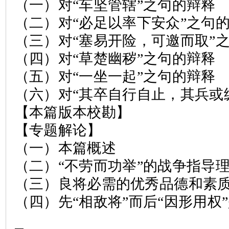
（一）对
“
车坚管辖
”
之句的辩释
（二）对
“
必足以率下安众
”
之句
（三）对
“
塞易开险，可邀而取
”
（四）对
“
草楚幽秽
”
之句的辩释
（五）对
“
一坐一起
”
之句的辩释
（六）对
“
其卒自行自止，其兵或
【本篇版本校勘】
【专题解论】
（一）本篇概述
（二）
“
不劳而功举
”
的战争指导
（三）良将必需的优秀品德和素
（四）先
“
相敌将
”
而后
“
因形用权
”