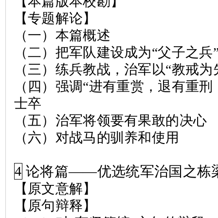
【本篇版本校勘】
【专题解论】
（一）本篇概述
（二）把军队建设成为
“
父子之兵
（三）练兵教战，治军以
“
教戒为
（四）强调
“
进有重赏，退有重刑
士卒
（五）治军将领要有果敢的决心
（六）对战马的驯养和使用
论将篇
——
优选统军治国之栋
4
【原文意解】
【原句辩释】