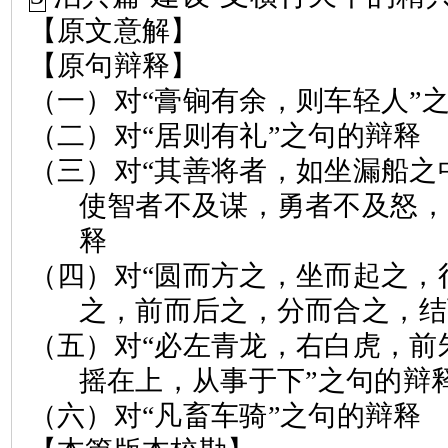
【原文意解】
【原句辩释】
（一）对
“
膏锏有余，则车轻人
”
（二）对
“
居则有礼
”
之句的辩释
（三）对
“
其善将者，如坐漏船之
使智者不及谋，勇者不及怒，
释
（四）对
“
圆而方之，坐而起之，
之，前而后之，分而合之，结
（五）对
“
必左青龙，右白虎，前
摇在上，从事于下
”
之句的辩
（六）对
“
凡畜车骑
”
之句的辩释