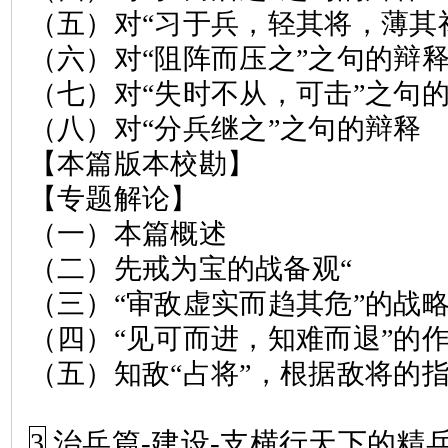
（五）对
“
习于兵，轻其将，薄其
（六）对
“
阻阵而压之
”
之句的辩
（七）对
“
失时不从，可击
”
之句
（八）对
“
分兵继之
”
之句的辩释
【本篇版本校勘】
【专题解论】
（一）本篇概述
（二）先戒为宝的战备观
“
（三）
“
审敌虚实而趋其危
”
的战
（四）
“
见可而进，知难而退
”
的
（五）知敌
“
占将
”
，根据敌将的
治兵篇
-
建设
-
支横行天下的精
3