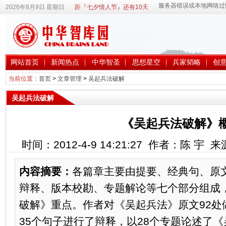
2026年8月9日 星期日
距『七夕情人节』还有10天
网站首页
新闻热点
中华智圣
思想星空
兵家韬略
创
当前位置：
首页
>
文章管理
>
吴起兵法破解
吴起兵法破解
《吴起兵法破解》
时间：2012-4-9 14:21:27 作者：陈 宇
内容摘要：
各篇章主要由提要、经典句、原
辩释、版本校勘、专题解论等七个部分组成
破解》重点。作者对《吴起兵法》原文92处
35个句子进行了辩释，以28个专题论述了