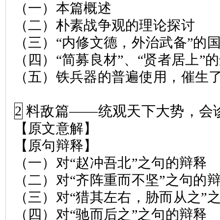
（一）本篇概述
（二）朴素战争观的理论探讨
（三）
“
内修文德，外治武备
”
的
（四）
“
简募良材
”
、
“
贤者居上
”
的
（五）铁兵器的普遍使用，催生
料敌篇
——
统观天下大势，会
2
【原文意解】
【原句辩释】
（一）对
“
赵冲吾北
”
之句的辩释
（二）对
“
齐阵重而不坚
”
之句的
（三）对
“
猎其左右，胁而从之
”
（四）对
“
驰而后之
”
之句的辩释