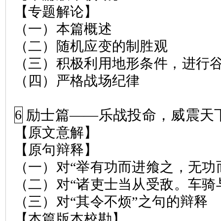
【专题解论】
（一）本篇概述
（二）随机应变的制胜观
（三）积极利用地形条件，进行
（四）严格战场纪律
励士篇
——
乐战投命，威震天
6
【原文意解】
【原句辩释】
（一）对“举有功而进飨之，无功
（二）对“诸吏士当从受敌。车骑
（三）对“其令不烦”之句的辩释
【本篇版本校勘】