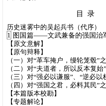
目
录
历史迷雾中的吴起兵书（代序）
1
图国篇——文武兼备的强国治
【原文意解】
【原句辩释】
（一）对
“
革车掩户，缦轮笼毂
”
（二）对
“
夫道者，所以反本复始
（三）对
“
强必以谦服
”
、
“
逆必以
（四）对
“
强国之君，必料其民
”
【本篇版本校勘】
【专题解论】