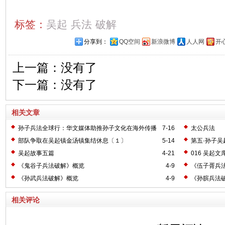
标签：
吴起
兵法
破解
分享到：
QQ空间
新浪微博
人人网
开
上一篇：没有了
下一篇：没有了
相关文章
孙子兵法全球行：华文媒体助推孙子文化在海外传播
7-16
太公兵法
部队争取在吴起镇金汤镇集结休息〔１〕
5-14
第五·孙子吴
吴起故事五篇
4-21
016 吴起文
《鬼谷子兵法破解》概览
4-9
《伍子胥兵
《孙武兵法破解》概览
4-9
《孙膑兵法
相关评论