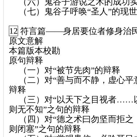
（六）鬼谷子游说之术的成功
（七）鬼谷子呼唤“圣人”的现
12
符言篇
——
身居要位者修身治
原文意解
本篇版本校勘
原句辩释
（一）对“被节先肉”的辩释
（二）对“善与而不静，虚心平
辩释
（三）对“以天下之目视者……
则无不知”之句的辩释
（四）对“德之术曰勿坚而拒之
则闭塞”之句的辩释