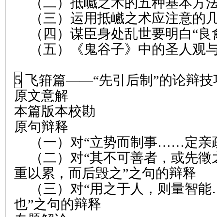
（二）抵
巇
之术的五种基本方
（三）运用抵
巇
之术应注意的
（四）谋臣身处乱世要明白“良
（五）《鬼谷子》中的圣人观
5
飞箝篇
——“
先引后制
”
的论辩技
原文意解
本篇版本校勘
原句辩释
（一）对“立势而制事……定亲
（二）对“其不可善者，或先徵
重以累，而后毁之”之句的辩释
（三）对“用之于人，则量智能
也”之句的辩释