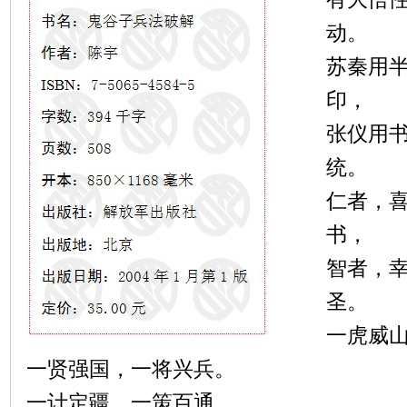
动。
苏秦用
印，
张仪用
统。
仁者，
书，
智者，
圣。
一虎威
一贤强国，一将兴兵。
一计定疆，一策百通，