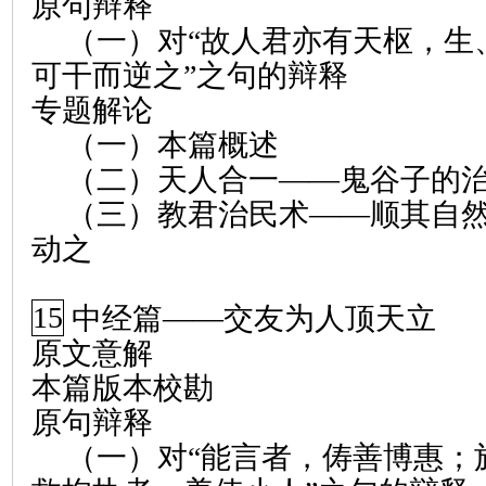
原句辩释
（一）对“故人君亦有天枢，生
可干而逆之”之句的辩释
专题解论
（一）本篇概述
（二）天人合一——鬼谷子的
（三）教君治民术——顺其自
动之
15
中经篇
——
交友为人顶天立
原文意解
本篇版本校勘
原句辩释
（一）对“能言者，俦善博惠；