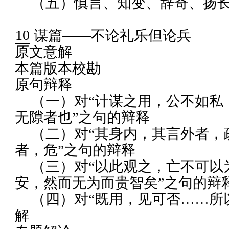
（五）慎言、知变、辞奇、扬
10
谋篇
——
不论礼乐但论兵
原文意解
本篇版本校勘
原句辩释
（一）对“计谋之用，公不如私
无隙者也”之句的辩释
（二）对“其身内，其言外者，
者，危”之句的辩释
（三）对“以此观之，亡不可以
安，然而无为而贵智矣”之句的辩
（四）对“既用，见可否……所
解