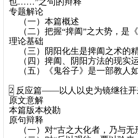
也……”之句的辩释
专题解论
（一）本篇概述
（二）把握“捭阖”之大势，是
理论基础
（三）阴阳化生是捭阖之术的
（四）捭阖、阴阳方法的现实
（五）《鬼谷子》是一部教人
2
反应篇
——
以人以史为镜继往开
原文意解
本篇版本校勘
原句辩释
（一）对“古之大化者，乃与无