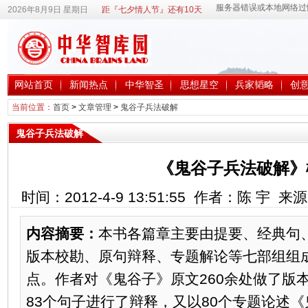
2026年8月9日 星期日
距『七夕情人节』还有10天
网站首页
新闻热点
中华智圣
思想星空
兵家韬略
创
当前位置：
首页
>
文章管理
>
鬼谷子兵法破解
鬼谷子兵法破解
《鬼谷子兵法破解》
时间：2012-4-9 13:51:55 作者：陈 宇 
内容摘要：
本书各篇章主要由提要、经典句
版本校勘、原句辩释、专题解论等七部组组
点。作者对《鬼谷子》原文260余处做了版
83个句子进行了辩释，又以80个专题论述