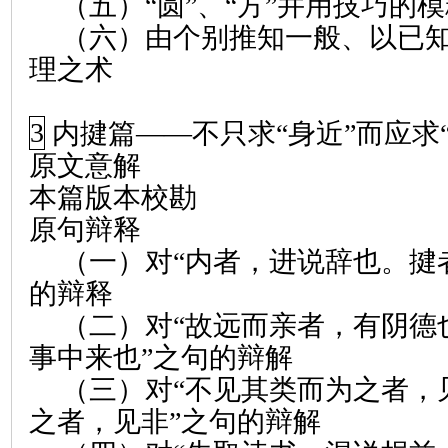
（五）“圆”、“方”并用技巧的
（六）由个别推知一般、以已
理之术
3
内揵篇
——
不只求
“
身近
”
而应求
原文意解
本篇版本校勘
原句辩释
（一）对“内者，进说辞也。
揵
的辩释
（二）对“故远而亲者，有阴德
事中来也”之句的辩解
（三）对“不见其类而为之者，
之者，见非”之句的辩解