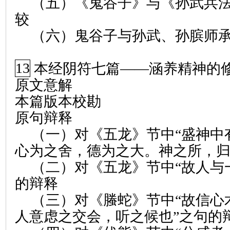
（五）《鬼谷子》与《孙武兵法
较
（六）鬼谷子与孙武、孙膑师
13
本经阴符七篇
——
涵养精神的
原文意解
本篇版本校勘
原句辩释
（一）对《五龙》节中“盛神中
心为之舍，德为之大。神之所，归
（二）对《五龙》节中“故人与
的辩释
（三）对《螣蛇》节中“故信心
人意虑之交会，听之候也”之句的