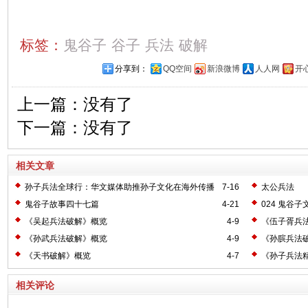
标签：
鬼谷子
谷子
兵法
破解
分享到：
QQ空间
新浪微博
人人网
开
上一篇：没有了
下一篇：没有了
相关文章
孙子兵法全球行：华文媒体助推孙子文化在海外传播
7-16
太公兵法
鬼谷子故事四十七篇
4-21
024 鬼谷子
《吴起兵法破解》概览
4-9
《伍子胥兵
《孙武兵法破解》概览
4-9
《孙膑兵法
《天书破解》概览
4-7
《孙子兵法
相关评论