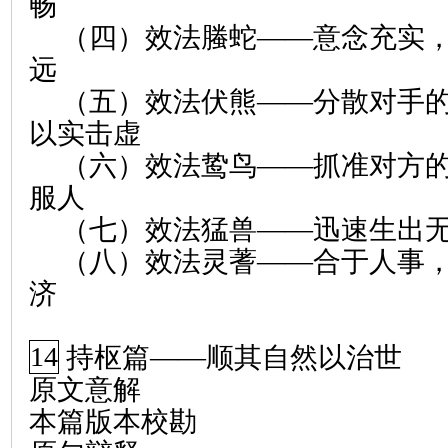
畅
（四）效法螣蛇——意念充实
远
（五）效法伏熊——分散对手
以实击虚
（六）效法鸷鸟——抓准对方
服人
（七）效法猛兽——迅速生出
（八）效法灵蓍——合于人事
济
14
持枢篇
——
顺其自然以治世
原文意解
本篇版本校勘