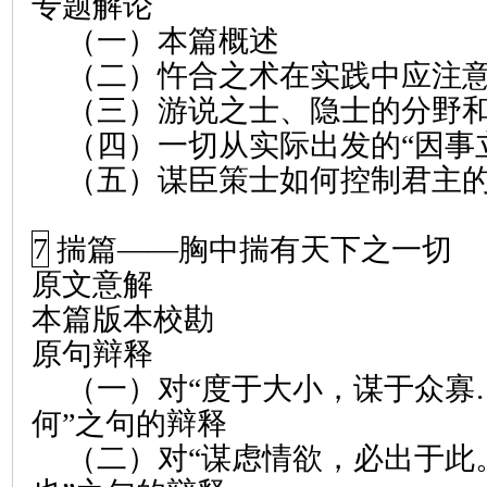
专题解论
（一）本篇概述
（二）忤合之术在实践中应注
（三）游说之士、隐士的分野
（四）一切从实际出发的“因事
（五）谋臣策士如何控制君主
7
揣篇
——
胸中揣有天下之一切
原文意解
本篇版本校勘
原句辩释
（一）对“度于大小，谋于众寡
何”之句的辩释
（二）对“谋虑情欲，必出于此