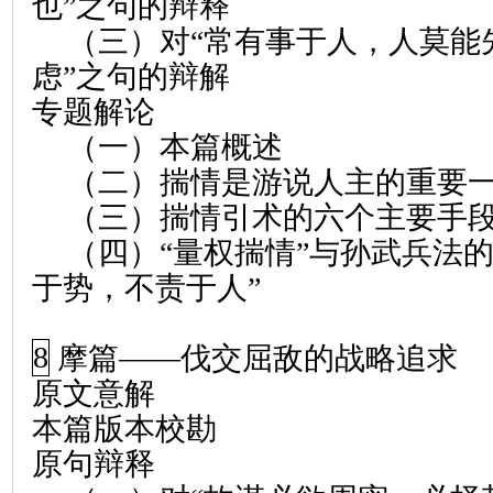
也”之句的辩释
（三）对“常有事于人，人莫能
虑”之句的辩解
专题解论
（一）本篇概述
（二）揣情是游说人主的重要
（三）揣情引术的六个主要手
（四）“量权揣情”与孙武兵法的
于势，不责于人”
8
摩篇
——
伐交屈敌的战略追求
原文意解
本篇版本校勘
原句辩释