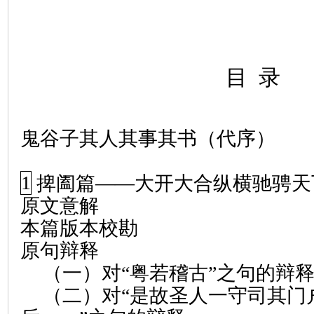
目
录
鬼谷子其人其事其书（代序）
1
捭阖篇
——
大开大合纵横驰骋天
原文意解
本篇版本校勘
原句辩释
（一）对“粤若稽古”之句的辩
（二）对“是故圣人一守司其门