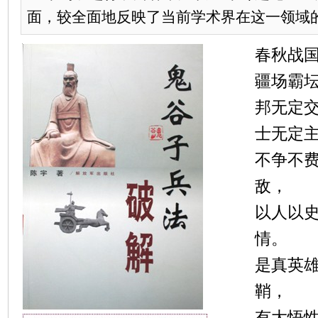
面，较全面地反映了当前学术界在这一领域
春秋战
疆场霸
邦无定
士无定
不争不
敌，
以人以
情。
是真英
鞘，
有大悟