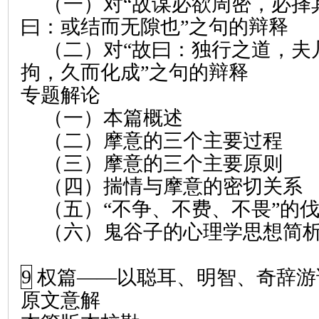
（一）对“故谋必欲周密，必择
曰：或结而无隙也”之句的辩释
（二）对“故曰：独行之道，夫
拘，久而化成”之句的辩释
专题解论
（一）本篇概述
（二）摩意的三个主要过程
（三）摩意的三个主要原则
（四）揣情与摩意的密切关系
（五）“不争、不费、不畏”的
（六）鬼谷子的心理学思想简
9
权篇
——
以聪耳
、
明智
、
奇辞游
原文意解