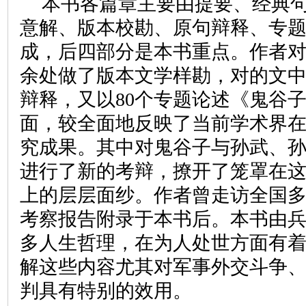
本书各篇章主要由提要、经典
意解、版本校勘、原句辩释、专
成，后四部分是本书重点。作者
余处做了版本文学样勘，对的文
辩释，又以
80
个专题论述《鬼谷
面，较全面地反映了当前学术界
究成果。其中对鬼谷子与孙武、
进行了新的考辩，撩开了笼罩在
上的层层面纱。作者曾走访全国多
考察报告附录于本书后。本书由
多人生哲理，在为人处世方面有
解这些内容尤其对军事外交斗争
判具有特别的效用。