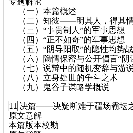
专题解论
（一）本篇概述
（二）知彼——明其人，得其
（三）“事贵制人”的军事思想
（四）“正不如奇”的军事思想
（五）“阴导阳取”的隐性均势
（六）隐情保密与公开倡言“阴
（七）说辩中的随机变辞与游
（八）立身处世的争斗之术
（九）鬼谷子谋略学概说
11
决篇
——
决疑断难于疆场霸坛
原文意解
本篇版本校勘