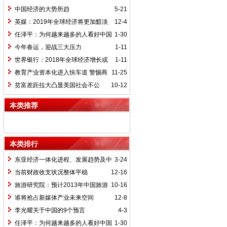
预期
中国经济的大势所趋
5-21
英媒：2019年全球经济将更加黯淡
12-4
任泽平：为何越来越多的人看好中国
1-30
经济？
今年春运，迎战三大压力
1-11
世界银行：2018年全球经济增长或
1-11
加快至3.1%
教育产业资本化进入快车道 警惕商
11-25
誉减值“雷区”
贫富差距拉大凸显美国社会不公
10-12
（深度观察）
本类推荐
本类排行
东亚经济一体化进程、发展趋势及中
3-24
国的战略思考
当前财政收支状况整体平稳
12-16
旅游研究院：预计2013年中国旅游
10-16
接待人数34亿人次
谁将抢占新媒体产业未来空间
12-8
李光耀关于中国的9个预言
4-3
任泽平：为何越来越多的人看好中国
1-30