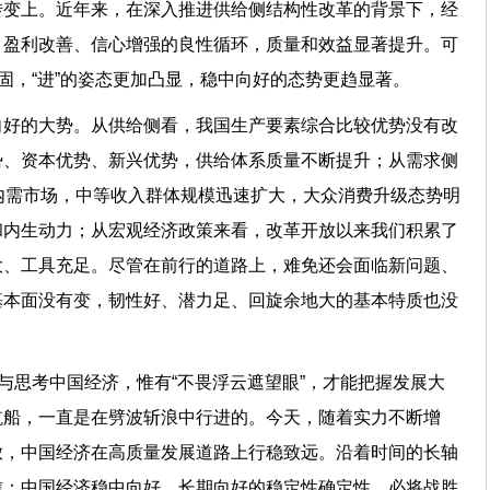
转变上。近年来，在深入推进供给侧结构性改革的背景下，经
、盈利改善、信心增强的良性循环，质量和效益显著提升。可
牢固，“进”的姿态更加凸显，稳中向好的态势更趋显著。
向好的大势。从供给侧看，我国生产要素综合比较优势没有改
势、资本优势、新兴优势，供给体系质量不断提升；从需求侧
内需市场，中等收入群体规模迅速扩大，大众消费升级态势明
和内生动力；从宏观经济政策来看，改革开放以来我们积累了
大、工具充足。尽管在前行的道路上，难免还会面临新问题、
基本面没有变，韧性好、潜力足、回旋余地大的基本特质也没
察与思考中国经济，惟有“不畏浮云遮望眼”，才能把握发展大
航船，一直是在劈波斩浪中行进的。今天，随着实力不断增
放，中国经济在高质量发展道路上行稳致远。沿着时间的长轴
信：中国经济稳中向好、长期向好的稳定性确定性，必将战胜