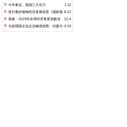
经济？
今年春运，迎战三大压力
1-11
亚行看好缅甸经济发展前景（国际视
8-22
点）
英媒：2019年全球经济将更加黯淡
12-4
当前我国文化企业融资趋势、问题与
3-24
成因分析