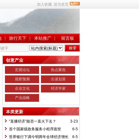
加入收藏
设为首页
地
旅行天下
本站推广
留言板
创意产业
宏观论坛
热点聚焦
观察预测
出谋划策
企业文化
经济学家
产业战略
本类更新
“直播经济”能否一直火下去？
3-23
首个国家级政务服务小程序面世
6-5
世界银行下调今明两年全球经济增长
6-5