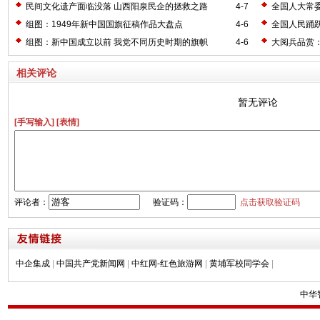
民间文化遗产面临没落 山西阳泉民企的拯救之路
4-7
全国人大常
组图：1949年新中国国旗征稿作品大盘点
4-6
全国人民踊跃
组图：新中国成立以前 我党不同历史时期的旗帜
4-6
大阅兵品赏：
相关评论
暂无评论
[手写输入]
[表情]
评论者：
验证码：
点击获取验证码
中企集成
|
中国共产党新闻网
|
中红网-红色旅游网
|
黄埔军校同学会
|
中华