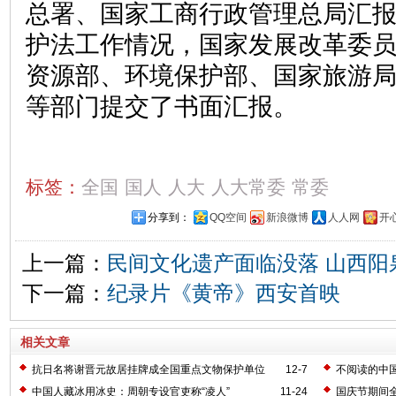
总署、国家工商行政管理总局汇
护法工作情况，国家发展改革委
资源部、环境保护部、国家旅游
等部门提交了书面汇报。
标签：
全国
国人
人大
人大常委
常委
分享到：
QQ空间
新浪微博
人人网
开
上一篇：
民间文化遗产面临没落 山西阳
下一篇：
纪录片《黄帝》西安首映
相关文章
抗日名将谢晋元故居挂牌成全国重点文物保护单位
12-7
不阅读的中
中国人藏冰用冰史：周朝专设官吏称“凌人”
11-24
国庆节期间全