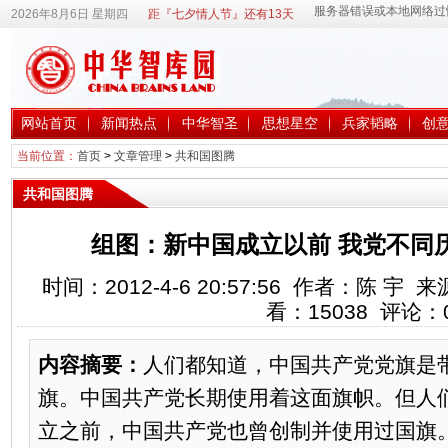
2026年8月6日 星期四
距『七夕情人节』还有13天
网站首页
新闻热点
中华智圣
思想星空
兵家韬略
创
当前位置：
首页
>
文章管理
>
共和国图腾
共和国图腾
组图：新中国成立以前 我党不同历
时间：2012-4-6 20:57:56 作者：陈 
看：
15038
评论：
内容摘要：
人们都知道，中国共产党党旗是
旗。中国共产党长期使用着这面旗帜。但人
立之前，中国共产党也曾创制并使用过国旗