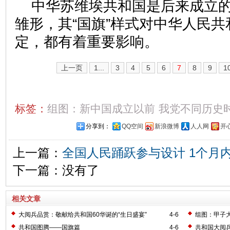
中华苏维埃共和国是后来成立
雏形，其“国旗”样式对中华人民
定，都有着重要影响。
上一页
1...
3
4
5
6
7
8
9
1
标签：
组图：新中国成立以前
我党不同历史
分享到：
QQ空间
新浪微博
人人网
开
上一篇：
全国人民踊跃参与设计 1个月内
下一篇：没有了
相关文章
大阅兵品赏：敬献给共和国60华诞的“生日盛宴”
4-6
组图：甲子
共和国图腾——国旗篇
4-6
共和国大阅兵