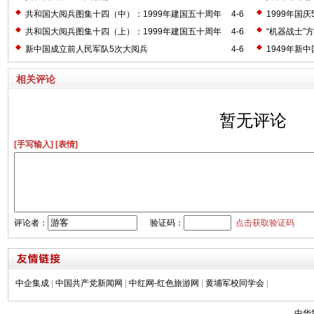
大阅兵
共和国大阅兵图集十四（中）：1999年建国五十周年
4-6
1999年国庆
大阅兵
共和国大阅兵图集十四（上）：1999年建国五十周年
4-6
“机器战士”
大阅兵
新中国成立前人民军队5次大阅兵
4-6
1949年新
相关评论
暂无评论
[手写输入]
[表情]
评论者：
验证码：
点击获取验证码
中企集成
|
中国共产党新闻网
|
中红网-红色旅游网
|
黄埔军校同学会
|
中华