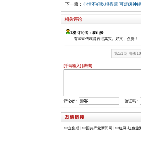
下一篇：
心情不好吃根香蕉 可舒缓神
相关评论
1楼
评论者：
泰山缘
有些宣传就是言过其实。好文，点赞！
第1/1页 每页1
[手写输入]
[表情]
评论者：
验证码：
中企集成
|
中国共产党新闻网
|
中红网-红色旅