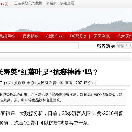
12天
思想星空
兵家韬略
创意产业
联谊活动
园区浏览
艺术天
长寿菜”红薯叶是“抗癌神器”吗？
:38:07 作者：姚欣雨 来源：人民网-科普中国 查看：
707
评论：
1
从细胞实验演绎而来，并不是说吃了多酚就能够抗癌。跟抗氧化物的情况类似，红
色蔬菜、茶、咖啡等食品饮料含量更高。
专家初评、大数据分析，日前，20条流言入围“典赞·2018科普
”奖项 ，流言“红薯叶可以抗癌”就是其中一条。