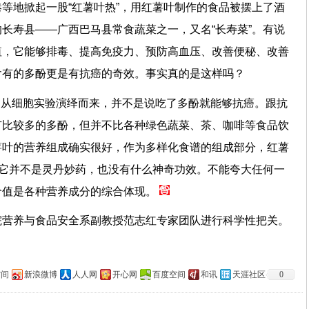
等地掀起一股“红薯叶热”，用红薯叶制作的食品被摆上了酒
长寿县——广西巴马县常食蔬菜之一，又名“长寿菜”。有说
值，它能够排毒、提高免疫力、预防高血压、改善便秘、改善
含有的多酚更是有抗癌的奇效。事实真的是这样吗？
，是从细胞实验演绎而来，并不是说吃了多酚就能够抗癌。跟抗
有比较多的多酚，但并不比各种绿色蔬菜、茶、咖啡等食品饮
薯叶的营养组成确实很好，作为多样化食谱的组成部分，红薯
，它并不是灵丹妙药，也没有什么神奇功效。不能夸大任何一
价值是各种营养成分的综合体现。
院营养与食品安全系副教授范志红专家团队进行科学性把关。
空间
新浪微博
人人网
开心网
百度空间
和讯
天涯社区
0