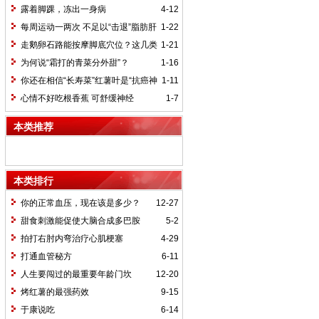
不一定最好
露着脚踝，冻出一身病
4-12
每周运动一两次 不足以“击退”脂肪肝
1-22
走鹅卵石路能按摩脚底穴位？这几类
1-21
人最好别走
为何说“霜打的青菜分外甜”？
1-16
你还在相信“长寿菜”红薯叶是“抗癌神
1-11
器”吗？
心情不好吃根香蕉 可舒缓神经
1-7
本类推荐
本类排行
你的正常血压，现在该是多少？
12-27
甜食刺激能促使大脑合成多巴胺
5-2
拍打右肘内弯治疗心肌梗塞
4-29
打通血管秘方
6-11
人生要闯过的最重要年龄门坎
12-20
烤红薯的最强药效
9-15
于康说吃
6-14