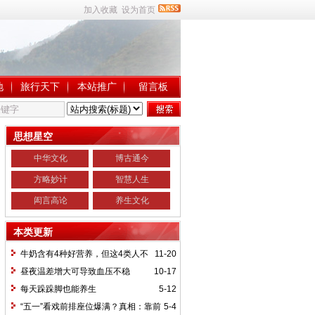
加入收藏
设为首页
地
旅行天下
本站推广
留言板
思想星空
中华文化
博古通今
方略妙计
智慧人生
闳言高论
养生文化
本类更新
牛奶含有4种好营养，但这4类人不
11-20
宜饮用
昼夜温差增大可导致血压不稳
10-17
每天跺跺脚也能养生
5-12
“五一”看戏前排座位爆满？真相：靠前
5-4