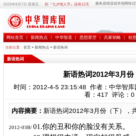
2026年8月7日 星期五
距『七夕情人节』还有12天
网站首页
新闻热点
中华智圣
思想星空
兵家韬略
创
当前位置：
首页
>
新闻热点
>
新语热词
新语热词
新语热词2012年3月
时间：2012-4-5 23:15:48 作者：中
看：
417
评论：
0
内容摘要：
新语热词2012年3月份（下），共
01.
你的丑和你的脸没有关系。
2012-03B/