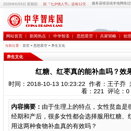
2026年8月6日 星期四
距『七夕情人节』还有12天
网站首页
新闻热点
中华智圣
思想星空
兵家韬略
创
当前位置：
首页
>
思想星空
>
养生文化
养生文化
红糖、红枣真的能补血吗？效
时间：2018-10-13 10:23:22 作者：王
看：
221
评论：
0
内容摘要：
由于生理上的特点，女性贫血是
经期和产后，很多女性都会选择服用红糖、
用这两种食物补血真的有效吗？