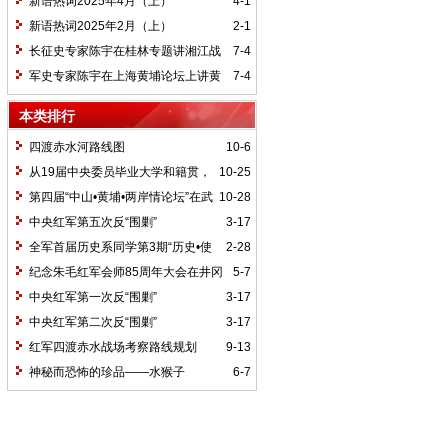
新语热词2025年4月（上）
4-1
新语热词2025年2月（上）
2-1
长征史专家陈宇在桂林专题讲湘江战
7-4
役精神
军史专家陈宇在上海黄埔论坛上讲黄
7-4
埔精神与国家统一大业
本类排行
四渡赤水河路线图
10-6
从19届中央委员毕业大学和籍贯，
10-25
看当代中国文化区域积淀
第四届“中山•黄埔•两岸情论坛”在武
10-28
汉举行
中央红军第五次反“围剿”
3-17
全军首届历史系同学第3期“历史•使
2-28
命”论坛纪要
纪念朱毛红军会师85周年大会在井冈
5-7
山召开
中央红军第一次反“围剿”
3-17
中央红军第二次反“围剿”
3-17
红军四渡赤水战场考察路线规划
9-13
神秘而恐怖的珍品——水猴子
6-7