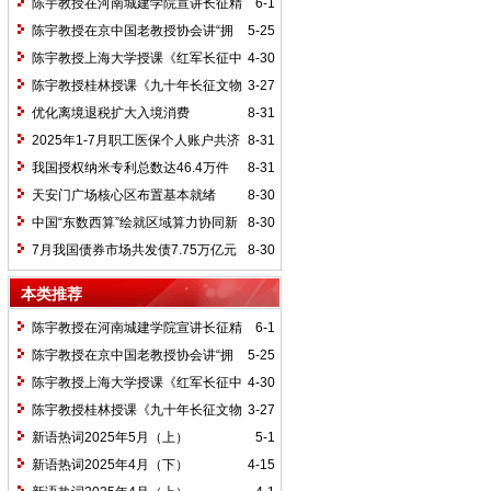
陈宇教授在河南城建学院宣讲长征精
6-1
神及红25军长征史
陈宇教授在京中国老教授协会讲“拥
5-25
抱中华新文明”
陈宇教授上海大学授课《红军长征中
4-30
的黄埔师生》
陈宇教授桂林授课《九十年长征文物
3-27
鉴赏》
优化离境退税扩大入境消费
8-31
2025年1-7月职工医保个人账户共济
8-31
2.31亿人次 共济金额304.57亿元
我国授权纳米专利总数达46.4万件
8-31
天安门广场核心区布置基本就绪
8-30
中国“东数西算”绘就区域算力协同新
8-30
图景
7月我国债券市场共发债7.75万亿元
8-30
本类推荐
陈宇教授在河南城建学院宣讲长征精
6-1
神及红25军长征史
陈宇教授在京中国老教授协会讲“拥
5-25
抱中华新文明”
陈宇教授上海大学授课《红军长征中
4-30
的黄埔师生》
陈宇教授桂林授课《九十年长征文物
3-27
鉴赏》
新语热词2025年5月（上）
5-1
新语热词2025年4月（下）
4-15