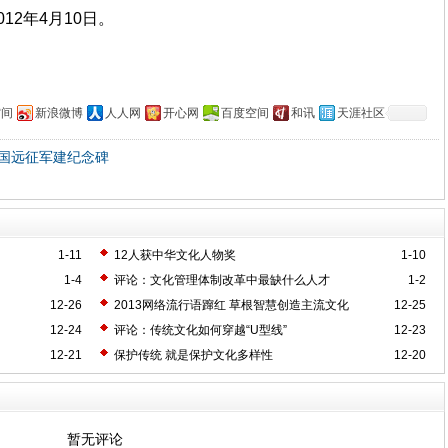
12年4月10日。
空间
新浪微博
人人网
开心网
百度空间
和讯
天涯社区
国远征军建纪念碑
1-11
12人获中华文化人物奖
1-10
1-4
评论：文化管理体制改革中最缺什么人才
1-2
12-26
2013网络流行语蹿红 草根智慧创造主流文化
12-25
12-24
评论：传统文化如何穿越“U型线”
12-23
12-21
保护传统 就是保护文化多样性
12-20
暂无评论