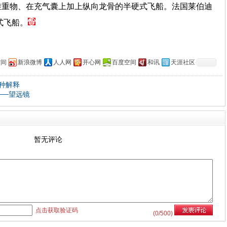
挂重物、在充气囊上加上纵向龙骨的半硬式飞船。法国莱伯迪
式飞船。
空间
新浪微博
人人网
开心网
百度空间
和讯
天涯社区
种解释
──望远镜
暂无评论
点击获取验证码
(
0
/500)