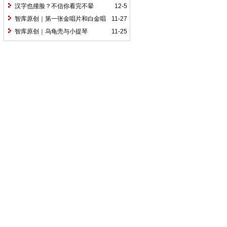
汉字也撞脸？不信你看完不晕
12-5
智库原创｜第一张金唱片和白金唱
11-27
片
智库原创｜乌龟壳与小提琴
11-25