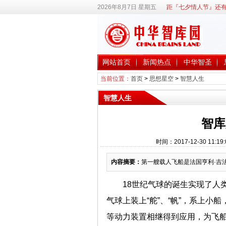
2026年8月7日 星期五
距『七夕情人节』还有
网站首页
新闻热点
中华智圣
当前位置：
首页
>
思想星空
>
智慧人生
智慧人生
智库
时间：2017-12-30 1
内容摘要：
第一艘载人飞船是法国亨利·吉法
18世纪气球的诞生实现了人
气球上装上“舵”、“帆”，系上小
等动力装置相继得到应用，为飞