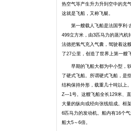
热空气等产生升力升到空中的充
这就是飞船，又称飞艇。
第一艘载人飞船是法国亨利·吉
499立方米，由3匹马力的蒸汽机
法德把氢气充入气囊，驾驶着这艘
了27公里，创造了世界上第一艘
早期的飞船大都为中小型，
了硬式飞船。所谓硬式飞船，是
结构保持外形，载重几十吨以上。
Z—1号。这艘飞船全长129米、直
大量的纵向或经向张线组成。框架
6匹马力的发动机。船内有16个气
船大5～6倍。