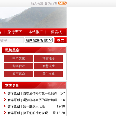
加入收藏
设为首页
地
旅行天下
本站推广
留言板
思想星空
中华文化
博古通今
方略妙计
智慧人生
闳言高论
养生文化
本类更新
智库原创｜当交通信号灯第一次照亮
1-7
伦敦街头的时候……
智库原创｜喝酒碰杯来历的两种解释
1-6
智库原创｜第一艘载人飞船
12-30
智库原创｜孩子们的神奇发现──望
12-29