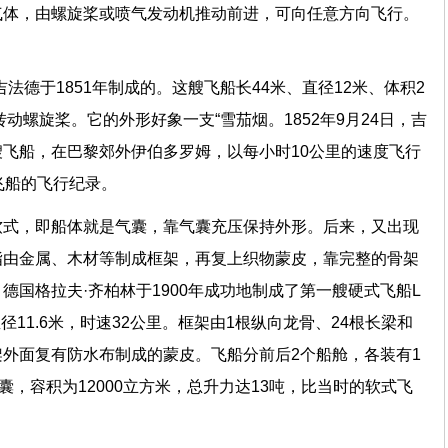
气体，由螺旋桨或喷气发动机推动前进，可向任意方向飞行。
法德于1851年制成的。这艘飞船长44米、直径12米、体积2
转动螺旋桨。它的外形好象一支“雪茄烟。1852年9月24日，吉
飞船，在巴黎郊外伊伯多罗姆，以每小时10公里的速度飞行
飞船的飞行纪录。
软式，即船体就是气囊，靠气囊充压保持外形。后来，又出现
指由金属、木材等制成框架，再复上织物蒙皮，靠完整的骨架
德国格拉夫·齐柏林于1900年成功地制成了第一艘硬式飞船L
径11.6米，时速32公里。框架由1根纵向龙骨、24根长梁和
外面复有防水布制成的蒙皮。飞船分前后2个船舱，各装有1
囊，容积为12000立方米，总升力达13吨，比当时的软式飞