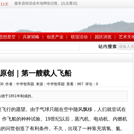
11天
思想星空
兵家韬略
创意产业
联谊活动
园区浏览
艺术天
原创｜第一艘载人飞船
1:19:06 作者：中华智库园 来源：中华智库园 查看：
967
评论：
0
德于1851年制成的。
类飞行的愿望。由于气球只能在空中随风飘移，人们就尝试在
船，作飞船的种种试验。19世纪以后，蒸汽机、电动机、内燃机
船的问世创造了有利条件。不久，出现了一种靠充填氢、氦、