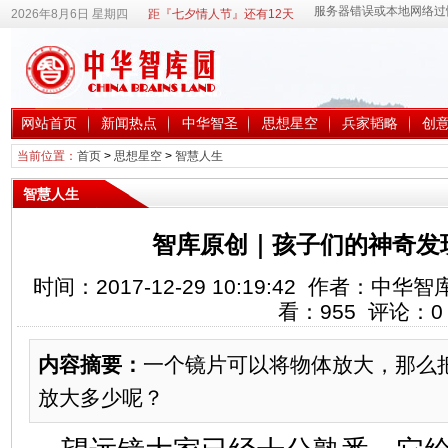
2026年8月6日 星期四
距『七夕情人节』还有12天
网站首页
新闻热点
中华智圣
思想星空
兵家韬略
创
当前位置：
首页
>
思想星空
>
智慧人生
智慧人生
智库原创｜孩子们的神奇发
时间：2017-12-29 10:19:42 作者：
看：
955
评论：
0
内容摘要：
一个镜片可以将物体放大，那么
放大多少呢？