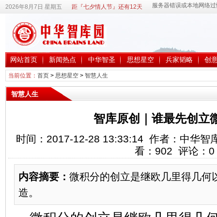
2026年8月7日 星期五
距『七夕情人节』还有12天
网站首页
新闻热点
中华智圣
思想星空
兵家韬略
创
当前位置：
首页
>
思想星空
>
智慧人生
智慧人生
智库原创｜谁最先创立
时间：2017-12-28 13:33:14 作者：
看：
902
评论：
0
内容摘要：
微积分的创立是继欧几里得几何
造。