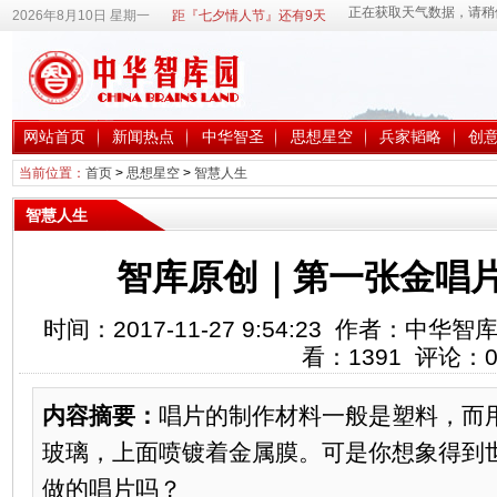
2026年8月10日 星期一
距『七夕情人节』还有9天
网站首页
新闻热点
中华智圣
思想星空
兵家韬略
创
当前位置：
首页
>
思想星空
>
智慧人生
智慧人生
智库原创｜第一张金唱
时间：2017-11-27 9:54:23 作者：中
看：
1391
评论：
内容摘要：
唱片的制作材料一般是塑料，而
玻璃，上面喷镀着金属膜。可是你想象得到
做的唱片吗？