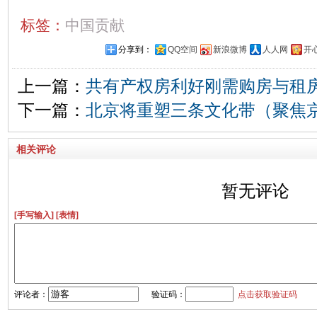
标签：
中国贡献
分享到：
QQ空间
新浪微博
人人网
开
上一篇：
共有产权房利好刚需购房与租房
下一篇：
北京将重塑三条文化带（聚焦
相关评论
暂无评论
[手写输入]
[表情]
评论者：
验证码：
点击获取验证码