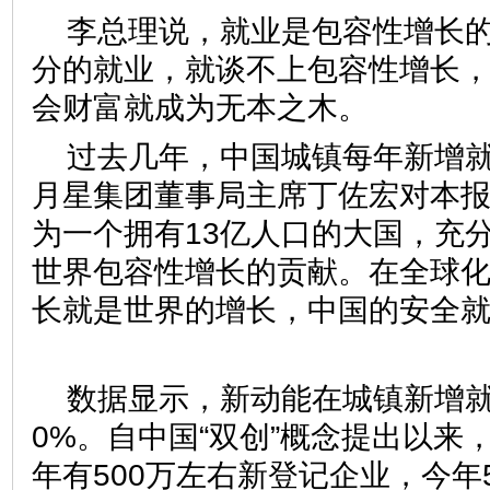
李总理说，就业是包容性增长
分的就业，就谈不上包容性增长
会财富就成为无本之木。
过去几年，中国城镇每年新增就
月星集团董事局主席丁佐宏对本
为一个拥有13亿人口的大国，充
世界包容性增长的贡献。在全球
长就是世界的增长，中国的安全
数据显示，新动能在城镇新增就
0%。自中国“双创”概念提出以来，
年有500万左右新登记企业，今年