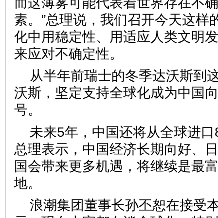
而这薄雾可能代表着世界存在不
素。”总理说，我们召开今天这样
化中用稳定性、用适应人类文明
来应对不确定性。
从半年前瑞士的冬季达沃斯到
沃斯，坚定支持全球化成为中国
号。
未来5年，中国还将从全球进口
总理表示，中国经济长期向好、
国会带来更多机遇，将继续是最
地。
浪潮集团董事长孙丕恕在接受