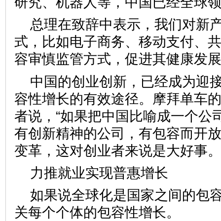
研究、机器人等，中国已经全
总理在致辞中表示，我们对新
式，比如电子商务、移动支付、
容审慎监管方式，促进其健康
中国的创业创新，已经成为迎
容性增长的有效途径。摩拜单车
者说，“如果把中国比喻成一个公
有创新精神的公司，有包容而开
变革，这对创业者来说是大好
力推就业实现普惠增长
如果说全球化是国家之间的包
关每个个体的包容性增长。