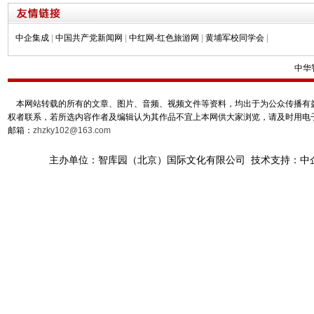
中企集成
|
中国共产党新闻网
|
中红网-红色旅游网
|
黄埔军校同学会
|
中华
本网站转载的所有的文章、图片、音频、视频文件等资料，均出于为公众传播有益
权者联系，若所选内容作者及编辑认为其作品不宜上本网供大家浏览，请及时用电
邮箱：
zhzky102@163.com
主办单位：智库园（北京）国际文化有限公司 技术支持：中