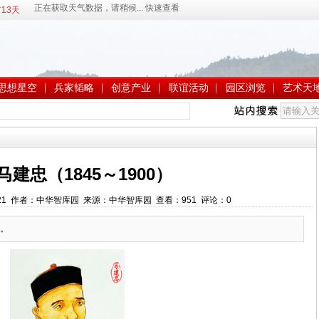
13天
思想星空
兵家韬略
创意产业
联谊活动
园区浏览
艺术天
 马建忠（1845～1900）
2:39:21 作者：中华智库园 来源：中华智库园 查看：
951
评论：
0
。