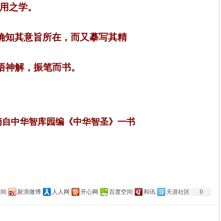
用之学。
确知其意旨所在，而又摹写其精
悟神解，振笔而书。
摘自中华智库园编《中华智圣》一书
空间
新浪微博
人人网
开心网
百度空间
和讯
天涯社区
0