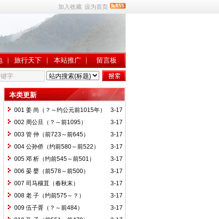
加入收藏
设为首页
地
旅行天下
本站推广
留言板
本类更新
001 姜 尚（？～约公元前1015年）
3-17
002 周公旦（？～前1095）
3-17
003 管 仲（前723～前645）
3-17
004 公孙侨（约前580～前522）
3-17
005 邓 析（约前545～前501）
3-17
006 晏 婴（前578～前500）
3-17
007 司马穰苴（春秋末）
3-17
008 老 子（约前575～？）
3-17
009 伍子胥（？～前484）
3-17