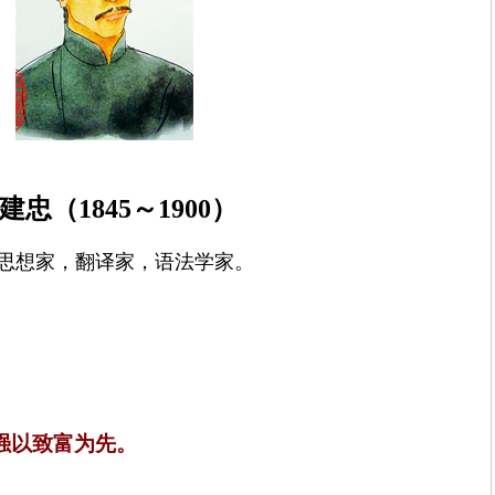
建忠（
1845
～
1900
）
思想家，翻译家，语法学家。
强以致富为先。