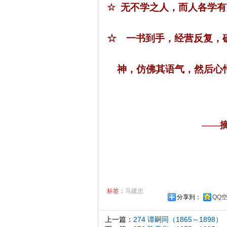
☆
无不学之人，而人各学有
☆
一书到手，经营反复，
神，仿佛其语气，然后心
——
标签：
马建忠
分享到：
QQ
上一篇：
274 谭嗣同（1865～1898）