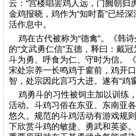
云：“宫楼唱罢鸡人远，门阙朝归
金鸡报晓，鸡作为“知时畜”已经
活作息中。
鸡在古代被称为“德禽”。《韩
的“文武勇仁信”五德，释曰：戴
斗为勇、呼食为仁、守时为信。
宋处宗养一长鸣鸡于窗前，鸡开
智，处宗因此言巧大进。遂有“鸡
鸡勇斗的习性被饲主加以训练
活动。斗鸡习俗在东亚、东南亚
悠久。规范的斗鸡活动有游戏规
下欣赏斗鸡的敏捷、勇武和英姿