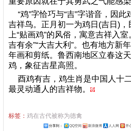
重要原因就在于其勇武之气能感
“鸡”字恰巧与“吉”字谐音，因
吉祥鸟。正月初一为鸡日(吉日)
上“贴画鸡”的风俗，寓意吉祥入室
吉有余”“大吉大利”。也有地方新年
年画和剪纸。鲁西南地区立春这
鸡，象征吉星高照。
酉鸡有吉，鸡生肖是中国人十
最灵动通人的吉祥物。
标签：
鸡在古代被称为德禽
分享到：
QQ空间
新浪微博
人人网
开