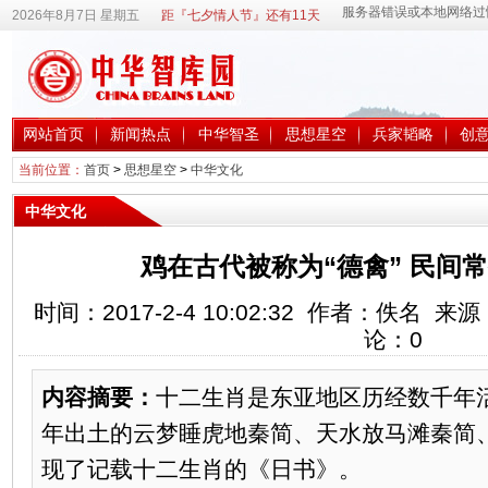
2026年8月7日 星期五
距『七夕情人节』还有11天
网站首页
新闻热点
中华智圣
思想星空
兵家韬略
创
当前位置：
首页
>
思想星空
>
中华文化
中华文化
鸡在古代被称为“德禽” 民间常
时间：2017-2-4 10:02:32 作者：佚名
论：
0
内容摘要：
十二生肖是东亚地区历经数千年
年出土的云梦睡虎地秦简、天水放马滩秦简
现了记载十二生肖的《日书》。