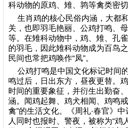
科动物的原鸡、雉、鹑等禽类密
生肖鸡的核心民俗内涵，大都
关，也即羽毛艳丽、公鸡打鸣、
等。在雉科动物中，鸡、雉、孔
的羽毛，因此雉科动物成为百鸟之
民间也常把鸡唤作“凤”。
公鸡打鸣是中国文化标记时间
鸣过后，日出东方，昼夜更替。
时间的重要象征，并衍生出勤奋
涵。闻鸡起舞、鸡犬相闻、鸡鸣戒
禽”的生活文化。《周礼·春官》
人同时也报时、警夜，被称为“鸡