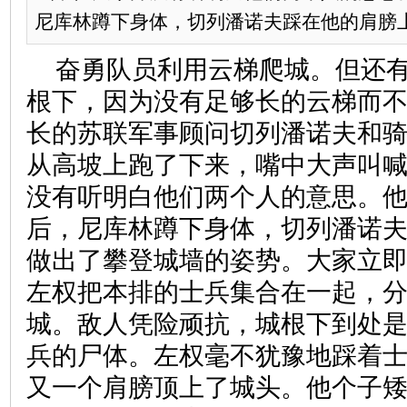
尼库林蹲下身体，切列潘诺夫踩在他的肩膀上，
奋勇队员利用云梯爬城。但还
根下，因为没有足够长的云梯而
长的苏联军事顾问切列潘诺夫和
从高坡上跑了下来，嘴中大声叫
没有听明白他们两个人的意思。
后，尼库林蹲下身体，切列潘诺
做出了攀登城墙的姿势。大家立
左权把本排的士兵集合在一起，
城。敌人凭险顽抗，城根下到处
兵的尸体。左权毫不犹豫地踩着
又一个肩膀顶上了城头。他个子