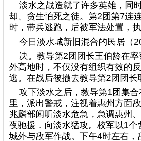
淡水之战造就了许多英雄，同
却、贪生怕死之徒。第2团第7连
时，带兵逃跑，后被军法处置，
今日淡水城新旧混合的民居（20
决。教导第2团团长王伯龄在率
外高地时，不仅没有组织有效的
逃。在战后被撤去教导第2团团长
攻下淡水之后，教导第1团集合
里，派出警戒，注视着惠州方面
兆麟部闻听淡水危急，急调惠州
夜驰援，向淡水猛攻。校军以1个
城外与敌军作战。下午4时左右，