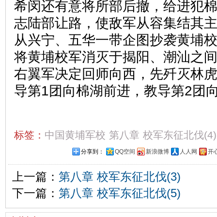
希闵还有意将所部后撤，给进犯
志陆部让路，使敌军从容集结其
从兴宁、五华一带企图抄袭黄埔
将黄埔校军消灭于揭阳、潮汕之
右翼军决定回师向西，先歼灭林
导第1团向棉湖前进，教导第2团
标签：
中国黄埔军校
第八章
校军东征北伐(4)
分享到：
QQ空间
新浪微博
人人网
开
上一篇：
第八章 校军东征北伐(3)
下一篇：
第八章 校军东征北伐(5)