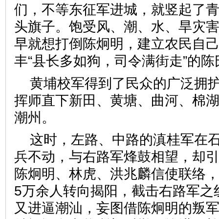
们，不等东征军进城，就竖起了
头旗子。饱受风、潮、水、旱灾
早就想打倒陈炯明，建立农民自
丰“县长多如狗，司令满街走”的陈
黄埔校军得到了民众的广泛拥
挥师直下新田、黄塘、曲河、棉
潮州。
这时，左路、中路的滇桂军在
兵不动，与右路军烽鼓相望，却
陈炯明、林虎、洪兆麟信使联络，
5万余人转向揭阳，截击右路军之
又进逼潮汕，妄图借陈炯明的叛