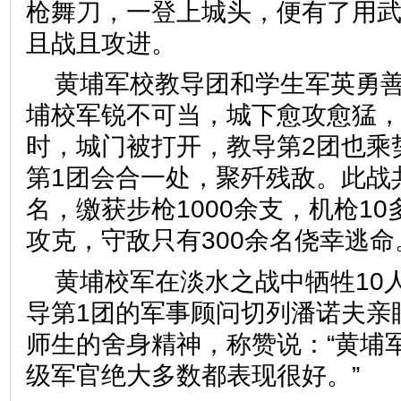
枪舞刀，一登上城头，便有了用
且战且攻进。
黄埔军校教导团和学生军英勇
埔校军锐不可当，城下愈攻愈猛
时，城门被打开，教导第2团也乘
第1团会合一处，聚歼残敌。此战共
名，缴获步枪1000余支，机枪1
攻克，守敌只有300余名侥幸逃命
黄埔校军在淡水之战中牺牲10
导第1团的军事顾问切列潘诺夫亲
师生的舍身精神，称赞说：“黄埔
级军官绝大多数都表现很好。”