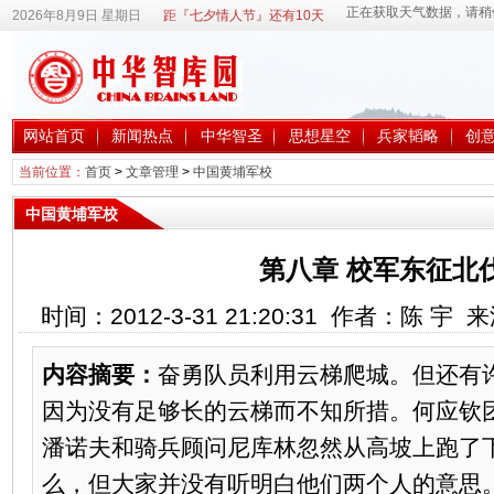
2026年8月9日 星期日
距『七夕情人节』还有10天
网站首页
新闻热点
中华智圣
思想星空
兵家韬略
创
当前位置：
首页
>
文章管理
>
中国黄埔军校
中国黄埔军校
第八章 校军东征北伐(
时间：2012-3-31 21:20:31 作者：陈 宇
内容摘要：
奋勇队员利用云梯爬城。但还有
因为没有足够长的云梯而不知所措。何应钦
潘诺夫和骑兵顾问尼库林忽然从高坡上跑了
么，但大家并没有听明白他们两个人的意思