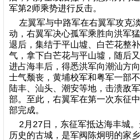
军第2师乘势进行反击。
左翼军与中路军在右翼军攻克
动，右翼军决心孤军乘胜向洪军
退后，集结于平山墟、白芒花整
气，拿下白芒花与平山墟，随后
进占海丰后，得悉洪军向潮汕方
士气颓丧，黄埔校军和粤军一部
陆丰、汕头、潮安等地，击溃敌
部。至此，右翼军在第一次东征
部完成。
2月27日，东征军抵达海丰城。
历史的古城，是军阀陈炯明的家