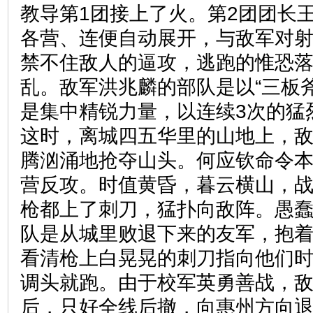
教导第1团接上了火。第2团团长
各营、连便自动展开，与敌军对射
禁不住敌人的逼攻，逃跑的惟恐
乱。敌军洪兆麟的部队是以“三板
是集中精锐力量，以连续3次的猛
这时，离城四五华里的山地上，
腾汹涌地抢夺山头。何应钦命令本
营反攻。时值黄昏，暮云横山，
枪都上了刺刀，猛扑向敌阵。愚
队是从城里败退下来的友军，抱
看清枪上白晃晃的刺刀指向他们
调头就跑。由于校军英勇善战，
后，只好全线后撤，向惠州方向