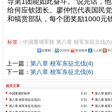
导第1团能如此奋斗。”说完话，
给何应钦团长。廖仲恺代表国民
和犒赏部队，每个团奖励1000元
标签：
中国黄埔军校
第八章
校军东征北伐(5)
分享到：
QQ空间
新浪微博
人人网
开
上一篇：
第八章 校军东征北伐(4)
下一篇：
第八章 校军东征北伐(6)
相关文章
中国黄埔军校序
3-31
第八章 校军东
第八章 校军东征北伐(2)
3-31
第八章 校军东
第八章 校军东征北伐(4)
3-31
第八章 校军东