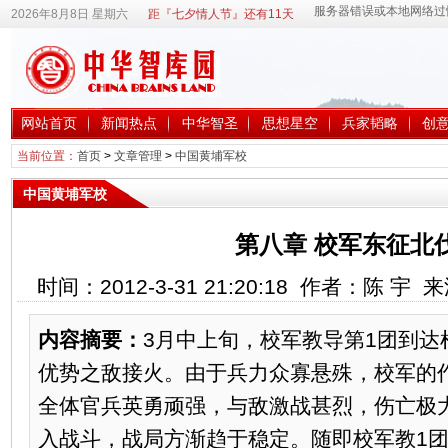
2026年8月8日 星期六
距『七夕情人节』还有11天
网站首页
新闻热点
中华智圣
思想星空
兵家韬略
创
当前位置：
首页
>
文章管理
>
中国黄埔军校
中国黄埔军校
第八章 校军东征北伐(
时间：2012-3-31 21:20:18 作者：陈 宇
内容摘要：
3月中上旬，校军教导第1团到达
优势之敌接火。由于兵力众寡悬殊，校军的
全体官兵英勇顽强，与敌激战甚烈，伤亡极
入战斗，战局方渐趋于稳定。随即校军教1团