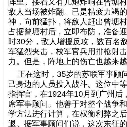
阵里。接着又有几炮炸响在曾塘村
敌人当场被炸翻。已是精疲力竭
神，向前猛扑，将敌人赶出曾塘村
占据曾塘村后，立即布防，准备迎
时30分，敌人增援反攻，数百名
军猛烈夹击，校军官兵用排枪射
力。但是，阵地上的伤亡也越来
正在这时，35岁的苏联军事顾
己身边的人员投入战斗。这位中
指挥官，在1924年10月到广州
席军事顾问。他善于对整个战争
学方法进行计算，在权衡利弊之
退。据军事顾问们说，这次东征