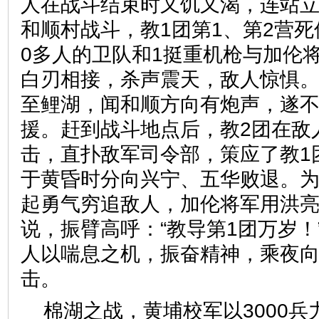
人在战斗结束时又饥又渴，连站
和顺村战斗，教1团第1、第2营死
0多人的卫队和1挺重机枪与加伦
白刃相接，杀声震天，敌人惊惧。
至鲤湖，闻和顺方向有炮声，遂
援。赶到战斗地点后，教2团在敌
击，直扑敌军司令部，策应了教1
于黄昏时分向兴宁、五华败退。
起勇气穷追敌人，加伦将军用洪
说，振臂高呼：“教导第1团万岁！
人以喘息之机，振奋精神，乘夜
击。
棉湖之战，黄埔校军以3000