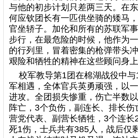
与他的初步计划只差两三天。在
何应钦团长有一匹供坐骑的矮马
官坐轿子。加伦和所有的苏联军
步行，在最危险的时候，他作为
的行列里，冒着密集的枪弹带头
艰险和牺牲的精神在这些顾问身
校军教导第1团在棉湖战役中与
军相遇，全体官兵英勇顽强，以
进攻。全团损失惨重，伤亡半数以
阵亡，3个负伤，副连长、排长伤
营党代表、副营长牺牲，3个连长2
死1伤，士兵共有385人，战后仅