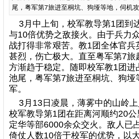
尾，粤军第7旅进至桐坑、狗垭等地，伺机攻..
3月中上旬，校军教导第1团到
与10倍优势之敌接火。由于兵力
战打得非常艰苦。教1团全体官兵
甚烈，伤亡极大。直至粤军第7旅
方渐趋于稳定。随即校军教1团进
池尾，粤军第7旅进至桐坑、狗垭
军。
3月13日凌晨，薄雾中的山岭
校军教导第1团在距离河顺约20
定华等部6000余众交火。敌人已
倚仗人数10倍于校军的优势，以