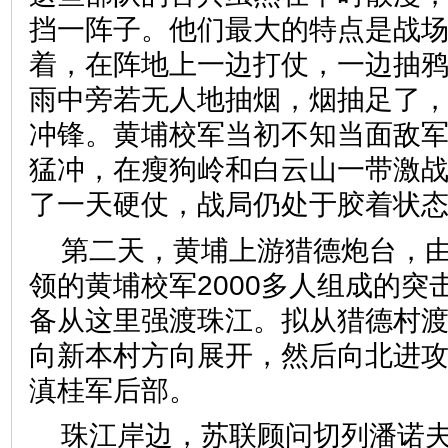
挡一阵子。他们最大的特点是战
着，在阵地上一边打仗，一边抽
雨中旁若无人地抽烟，烟抽足了
冲锋。黄埔校军当初不知当面敌
猛冲，在瘦狗岭和白云山一带激
了一天硬仗，战局仍处于胶着状
第二天，黄埔上游猎德炮台，
领的黄埔校军2000多人组成的突
备从这里强渡珠江。拟从猎德村
向新本村方向展开，然后向北进
滇桂军后部。
珠江岸边，苏联顾问切列潘诺