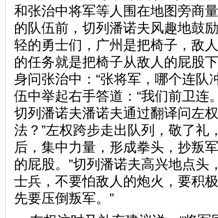
和张治中将军等人围在地图旁商
的队伍前，切列潘诺夫风趣地鼓励
轻的勇士们，广州是把椅子，敌
的任务就是把椅子从敌人的屁股下
身问张治中：“张将军，哪个连队
伍中举起右手答道：“我们前卫连
切列潘诺夫潘诺夫通过翻译问左权
法？”左权跨步走出队列，敬了礼
后，集中力量，形成拳头，抄叛
的屁股。”切列潘诺夫高兴地点头
士兵，不要怕敌人的炮火，要积
先要压倒叛军。”