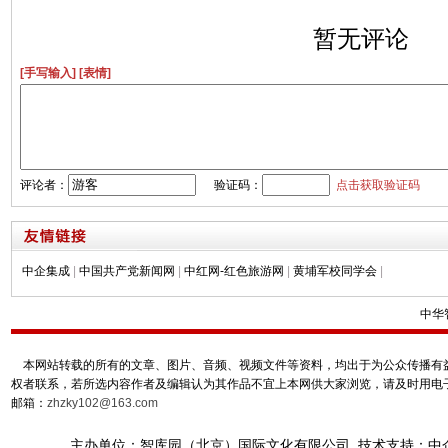
暂无评论
[手写输入]
[表情]
评论者：
验证码：
点击获取验证码
中企集成
|
中国共产党新闻网
|
中红网-红色旅游网
|
黄埔军校同学会
|
中华
本网站转载的所有的文章、图片、音频、视频文件等资料，均出于为公众传播有益
权者联系，若所选内容作者及编辑认为其作品不宜上本网供大家浏览，请及时用电
邮箱：
zhzky102@163.com
主办单位：智库园（北京）国际文化有限公司 技术支持：中