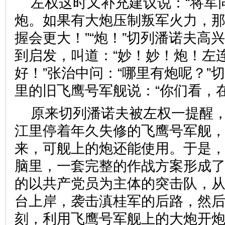
左权这时又补充建议说：“将军
炮。如果有大炮压制叛军火力，
握会更大！”“炮！”切列潘诺夫高
到启发，叫道：“妙！妙！炮！左
好！”张治中问：“哪里有炮呢？”
里的旧飞鹰号军舰说：“你们看，在
原来切列潘诺夫被左权一提醒
江里停着年久失修的飞鹰号军舰
来，可舰上的炮还能使用。于是
脑里，一套完整的作战方案形成
的以共产党员为主体的突击队，
台上岸，袭击滇桂军的后路，然
刻，利用飞鹰号军舰上的大炮开