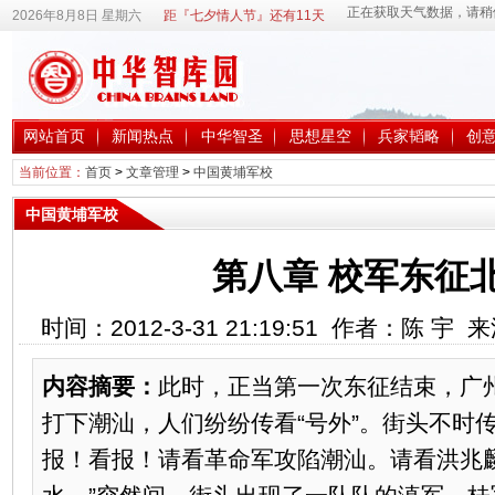
2026年8月8日 星期六
距『七夕情人节』还有11天
网站首页
新闻热点
中华智圣
思想星空
兵家韬略
创
当前位置：
首页
>
文章管理
>
中国黄埔军校
中国黄埔军校
第八章 校军东征北
时间：2012-3-31 21:19:51 作者：陈 宇
内容摘要：
此时，正当第一次东征结束，广
打下潮汕，人们纷纷传看“号外”。街头不时
报！看报！请看革命军攻陷潮汕。请看洪兆