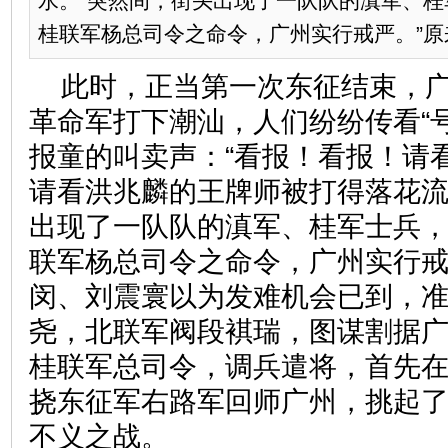
水。”突然间，街头出现了一队队的滇军、桂
桂联军杨总司令之命令，广州实行戒严。”原来是
此时，正当第一次东征结束，
革命军打下潮汕，人们纷纷传看“
报童的叫卖声：“看报！看报！请
请看洪兆麟的王牌师被打得落花流
出现了一队队的滇军、桂军士兵，
联军杨总司令之命令，广州实行戒
闵、刘震寰以为发难机会已到，
尧，北联军阀段褀瑞，图谋割据
桂联军总司令，调兵遣将，首先
挠东征军右路军回师广州，挑起
不义之战。