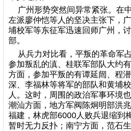
广州形势突然间异常紧张。在
左派廖仲恺等人的坚决主张下，
埔校军等东征军迅速回师广州，
部。
从兵力对比看，平叛的革命军
参加叛乱的滇、桂联军部队大约
方面，参加平叛的有谭延闿、程
深、李福林等将军的部队和黄埔
人。这时，周围的政治军事环境
潮汕方面，地方军阀陈炯明部洪兆麟
福建，林虎部6000人败兵退缩到
暂时无力反扑；南宁方面，范石