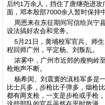
后约1万余人，挡住了唐继尧进攻
面，邓本殷部7000余人暂时保持
周恩来在东征期间写信给兴宁
设法搞好农会和党务。
5月21日，黄埔校军官兵、师
程回师广州，平定杨、刘叛乱。
浓雾中，广州市近郊的瘦狗岭
枪炮声不断。
杨希闵、刘震寰的滇桂军多是
比士兵多，步枪比子弹多，烟枪
都有两支枪，一支是步枪或手枪
这些部队的官兵虽然在平时散漫