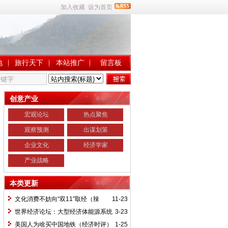
加入收藏
设为首页
地
旅行天下
本站推广
留言板
创意产业
宏观论坛
热点聚焦
观察预测
出谋划策
企业文化
经济学家
产业战略
本类更新
文化消费不妨向“双11”取经（辣
11-23
评）
世界经济论坛：大型经济体能源系统
3-23
挑战更为严峻
美国人为啥买中国地铁（经济时评）
1-25