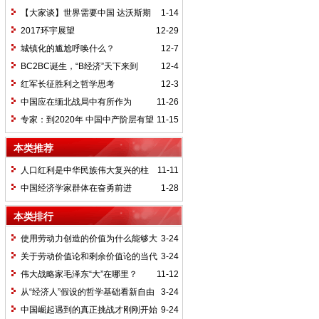
【大家谈】世界需要中国 达沃斯期
1-14
待中国方案
2017环宇展望
12-29
城镇化的尴尬呼唤什么？
12-7
BC2BC诞生，“B经济”天下来到
12-4
红军长征胜利之哲学思考
12-3
中国应在缅北战局中有所作为
11-26
专家：到2020年 中国中产阶层有望
11-15
达4亿人
本类推荐
人口红利是中华民族伟大复兴的柱
11-11
石
中国经济学家群体在奋勇前进
1-28
本类排行
使用劳动力创造的价值为什么能够大
3-24
于它自身价值
关于劳动价值论和剩余价值论的当代
3-24
思考
伟大战略家毛泽东“大”在哪里？
11-12
从“经济人”假设的哲学基础看新自由
3-24
主义的本质
中国崛起遇到的真正挑战才刚刚开始
9-24