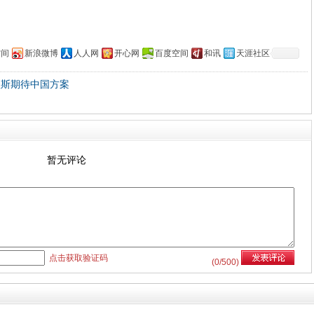
空间
新浪微博
人人网
开心网
百度空间
和讯
天涯社区
沃斯期待中国方案
暂无评论
点击获取验证码
(
0
/500)