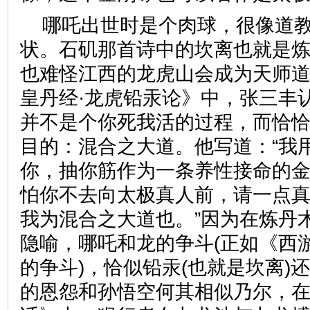
哪吒出世时是个肉球，很像道
状。石矶那首诗中的坎离也就是
也难怪江西的龙虎山会成为天师
皇丹经·龙虎铅汞论》中，张三丰
并不是个你死我活的过程，而恰
目的：混合之大道。他写道：“我
你，抽你筋作为一条养性接命的
怕你不去向太极真人前，请一点
我为混合之大道也。”因为在炼丹
隐喻，哪吒和龙的争斗(正如《西
的争斗)，恰似铅汞(也就是坎离)
的恩怨和孙悟空何其相似乃尔，