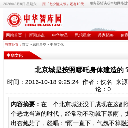
2026年8月8日 星期六
距『七夕情人节』还有10天
网站首页
新闻热点
中华智圣
思想星空
兵家韬略
创
当前位置：
首页
>
思想星空
>
中华文化
中华文化
北京城是按照哪吒身体建造的
时间：2016-10-18 9:25:24 作者：佚名
论：
0
内容摘要：
在一个北京城还没干成现在这副
个恶龙当道的时代，经常动不动就下暴雨，
出杏鲍菇了，怒唱：“雨一直下，气氛不算