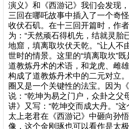
演义》和《西游记》我们会发现
三回在哪吒故事中插入了一个奇
收伏石矶。在十三回开篇时，作
为：“天然顽石得机先，结就灵胎
地窟，填离取坎伏天乾。”让人不
世时的情景。这里的“填离取坎”
道教炼丹术的术语，和龙虎、雌
构成了道教炼丹术中的二元对立
圈又是一个关键性的法宝。因为
说：“乾坤为易之门户，众卦之父
讲》又写：“乾坤交而成大丹。”
太上老君在《西游记》中砸向孙
像，这个金刚琢也可以看作是太