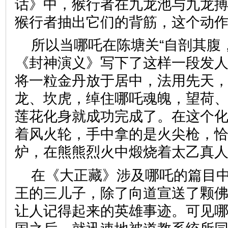
话》中，猴行者在九龙池与九龙
猴行者抽出它们的背筋，这个动
所以当哪吒在陈塘关“自剖其腹
《封神演义》写下了这样一段发人
将一粒金丹放于居中，法用先天
龙、坎虎，绰住哪吒魂魄，望荷、
莲花化身就成功完成了。在这个
着风火轮，手中拿的是火尖枪，
炉，在熊熊烈火中煅烧着太乙真
在《大正藏》涉及哪吒的篇目
王的三儿子，除了向道宣送了颗
让人记得起来的英雄事迹。可见