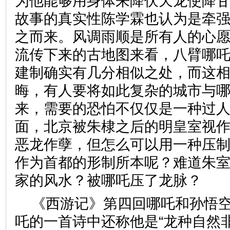
为他能够用身体来降伏天龙使降
故事的真实性陈学霖也认为是牵
之而来。风调雨顺是所有人的心
流传下来的古地图来看，八臂哪
建制确实有几分相似之处，而这
晦，有人要将如此复杂的城市与
来，需要的恐怕不仅仅是一种过
面，北京被朱棣之后的明皇室视作
恶龙作孽，但怎么可以用一种压
作为首都的形制所本呢？难道朱
家的风水？被哪吒压了龙脉？
《西游记》第四回哪吒和孙悟
吒的一首诗中还称他是“龙种自然