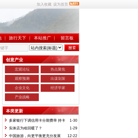
加入收藏
设为首页
地
旅行天下
本站推广
留言板
创意产业
宏观论坛
热点聚焦
观察预测
出谋划策
企业文化
经济学家
产业战略
本类更新
多家银行下调信用卡分期费率 持卡
1-30
人小心“被分期”
实体店为啥回暖了？
1-29
中国旅游，向更平衡更充分发展
12-22