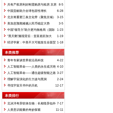
共有产权房利好刚需购房与租房 京房
8-5
价将再难现疯涨
中国贡献助力全球包容性增长
6-28
北京将重塑三条文化带（聚焦京城）
3-15
美加息预期难撼人民币稳定大势
3-5
中国“领导力”助力更均衡格局（国际
1-23
论道）
“黑天鹅”频现背后：贫富差距加大
1-19
（环球热点）
经济学家：中美不大可能发生全面贸
1-18
易战
本类推荐
青年专家谈世界前沿高科技
4-22
人工智能革命——人类的永生或灭绝
4-10
（6）
人工智能革命——通往超级智能之路
3-27
（1）
理解宇宙演化的引力波与黑洞
2-24
寻找宇宙天书中的天机
12-17
本类排行
北冰洋奇异软体生物：长相怪异似外
7-17
星生命
人类意识能量的奇妙探索
11-11