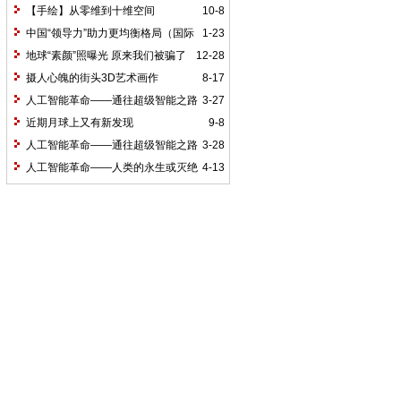
【手绘】从零维到十维空间
10-8
中国“领导力”助力更均衡格局（国际
1-23
论道）
地球“素颜”照曝光 原来我们被骗了
12-28
好久
摄人心魄的街头3D艺术画作
8-17
人工智能革命——通往超级智能之路
3-27
（1）
近期月球上又有新发现
9-8
人工智能革命——通往超级智能之路
3-28
（2）
人工智能革命——人类的永生或灭绝
4-13
（9）