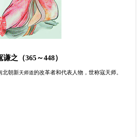
寇谦之（
365
～
448
）
南北朝新
的改革者和代表人物，世称寇天师。
天师道