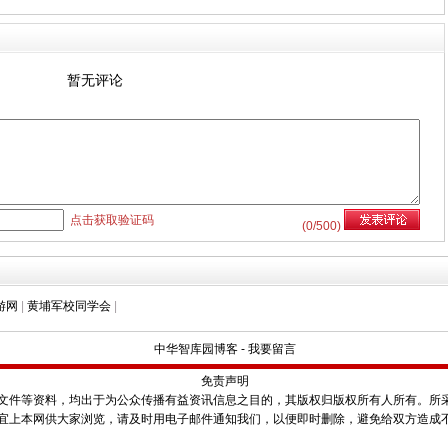
暂无评论
点击获取验证码
(
0
/500)
游网
|
黄埔军校同学会
|
中华智库园博客
-
我要留言
免责声明
件等资料，均出于为公众传播有益资讯信息之目的，其版权归版权所有人所有。所
宜上本网供大家浏览，请及时用电子邮件通知我们，以便即时删除，避免给双方造成