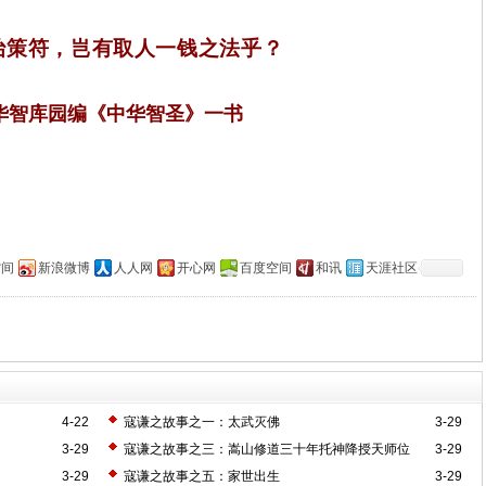
治策符，岂有取人一钱之法乎？
华智库园编《中华智圣》一书
空间
新浪微博
人人网
开心网
百度空间
和讯
天涯社区
4-22
寇谦之故事之一：太武灭佛
3-29
3-29
寇谦之故事之三：嵩山修道三十年托神降授天师位
3-29
3-29
寇谦之故事之五：家世出生
3-29