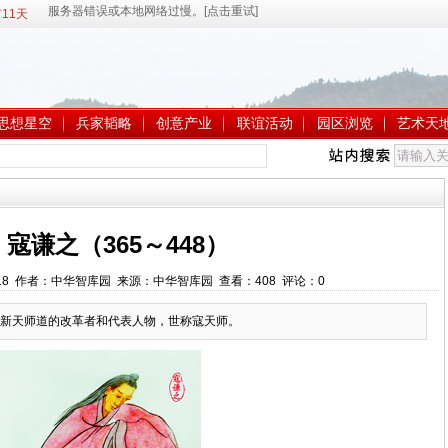
11天
思想星空
兵家韬略
创意产业
联谊活动
园区浏览
艺术天
2 寇谦之（365～448）
4:34:18 作者：中华智库园 来源：中华智库园 查看：
408
评论：
0
新天师道的改革者和代表人物，世称寇天师。