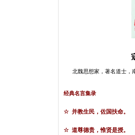
北魏
思想家，著名道士，
经典名言集录
☆
并教生民，佐国扶命。
☆
道尊德贵，惟贤是授。