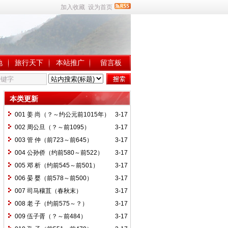
加入收藏
设为首页
地
旅行天下
本站推广
留言板
本类更新
001 姜 尚（？～约公元前1015年）
3-17
002 周公旦（？～前1095）
3-17
003 管 仲（前723～前645）
3-17
004 公孙侨（约前580～前522）
3-17
005 邓 析（约前545～前501）
3-17
006 晏 婴（前578～前500）
3-17
007 司马穰苴（春秋末）
3-17
008 老 子（约前575～？）
3-17
009 伍子胥（？～前484）
3-17