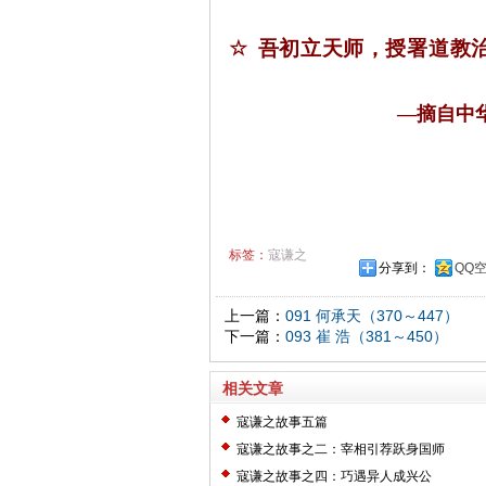
☆
吾初立天师，授署道教
—摘自中
标签：
寇谦之
分享到：
QQ
上一篇：
091 何承天（370～447）
下一篇：
093 崔 浩（381～450）
相关文章
寇谦之故事五篇
寇谦之故事之二：宰相引荐跃身国师
寇谦之故事之四：巧遇异人成兴公