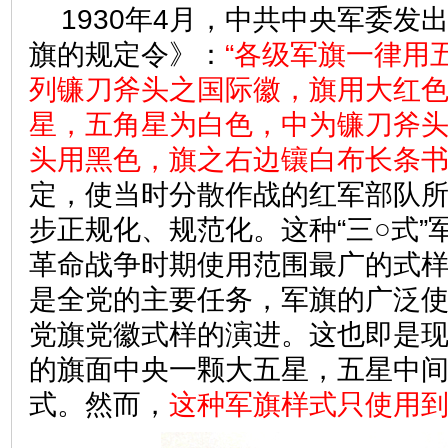
1930年4月，中共中央军委发
旗的规定令》：
“各级军旗一律用
列镰刀斧头之国际徽，旗用大红
星，五角星为白色，中为镰刀斧
头用黑色，旗之右边镶白布长条书
定，使当时分散作战的红军部队
步正规化、规范化。这种“三○式”
革命战争时期使用范围最广的式
是全党的主要任务，军旗的广泛
党旗党徽式样的演进。这也即是
的旗面中央一颗大五星，五星中
式。然而，
这种军旗样式只使用到1