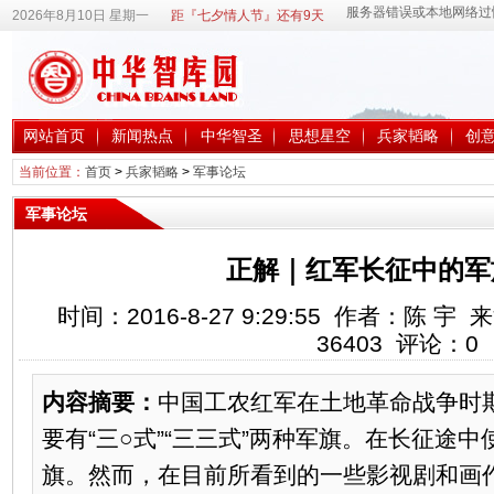
2026年8月10日 星期一
距『七夕情人节』还有9天
网站首页
新闻热点
中华智圣
思想星空
兵家韬略
创
当前位置：
首页
>
兵家韬略
>
军事论坛
军事论坛
正解｜红军长征中的军
时间：2016-8-27 9:29:55 作者：陈
36403
评论：
0
内容摘要：
中国工农红军在土地革命战争时
要有“三○式”“三三式”两种军旗。在长征途中
旗。然而，在目前所看到的一些影视剧和画