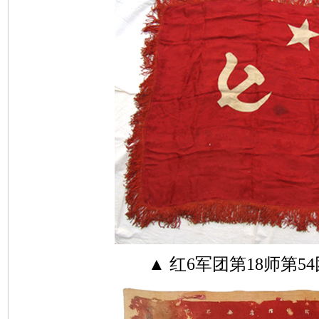
▲ 红6军团第18师第5