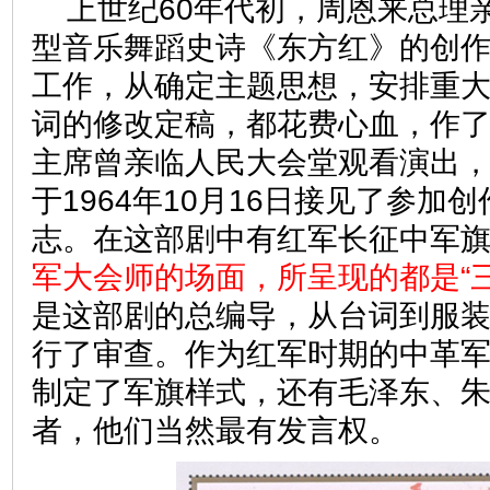
上世纪60年代初，周恩来总理
型音乐舞蹈史诗《东方红》的创
工作，从确定主题思想，安排重
词的修改定稿，都花费心血，作
主席曾亲临人民大会堂观看演出
于1964年10月16日接见了参加
志。在这部剧中有红军长征中军
军大会师的场面，所呈现的都是“
是这部剧的总编导，从台词到服
行了审查。作为红军时期的中革
制定了军旗样式，还有毛泽东、
者，他们当然最有发言权。