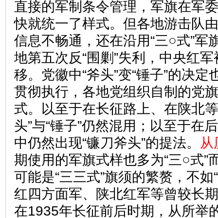
直接的军制条令管理，军旗在军
快就统一了样式。但各地游击队
信息不畅通，还在沿用“三○式”军
地第五次反“围剿”失利，中央红
移。党徽中“斧头”变“锤子”的决
贯彻执行，各地党组织自制的党
式。以至于在长征路上、在陕北等
头”与“锤子”仍然混用；以至于在
中仍然出现“镰刀斧头”的提法。
从
期使用的军旗式样也多为“三○式”而
可能是“三三式”旗须的繁赘，不如“
红四方面军、陕北红军等曾较长期使
在1935年长征前后时期，从所举