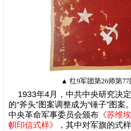
▲ 红9军团第26师第7
1933年4月，中共中央研究决
的“斧头”图案调整成为“锤子”图
中央革命军事委员会颁布
《苏维
帜印信式样》
，其中对军旗的式