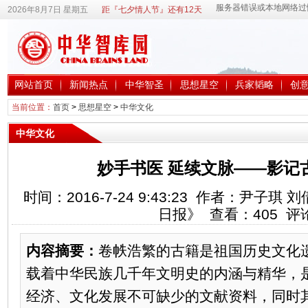
2026年8月7日 星期五
距『七夕情人节』还有12天
网站首页
新闻热点
中华智圣
思想星空
兵家韬略
创
当前位置：
首页
>
思想星空
>
中华文化
中华文化
妙手书医 延续文脉——影记
时间：2016-7-24 9:43:23 作者：尹子
日报》 查看：
405
评
内容摘要：
卷帙浩繁的古籍是祖国历史文化
载着中华民族几千年文明史的内涵与精华，
经济、文化发展不可缺少的文献资料，同时